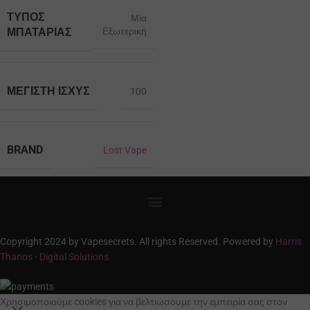
ΤΎΠΟΣ
Μία
ΜΠΑΤΑΡΊΑΣ
Εξωτερική
ΜΈΓΙΣΤΗ ΙΣΧΎΣ
100
BRAND
Lost Vape
Copyright 2024 by Vapesecrets. All rights Reserved. Powered by
Harris
Thanos - Digital Solutions
Χρησιμοποιούμε cookies για να βελτιώσουμε την εμπειρία σας στον