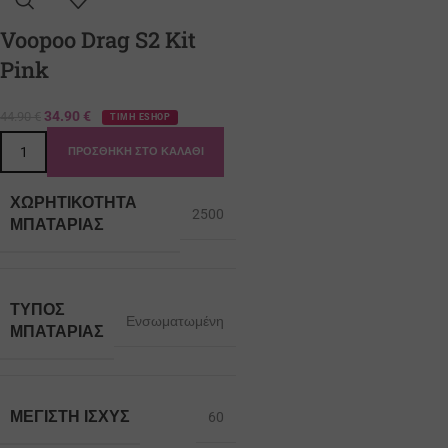
Voopoo Drag S2 Kit
Pink
34.90
€
44.90
€
ΤΙΜΗ ESHOP
ΠΡΟΣΘΉΚΗ ΣΤΟ ΚΑΛΆΘΙ
ΧΩΡΗΤΙΚΌΤΗΤΑ
2500
ΜΠΑΤΑΡΊΑΣ
ΤΎΠΟΣ
Ενσωματωμένη
ΜΠΑΤΑΡΊΑΣ
ΜΈΓΙΣΤΗ ΙΣΧΎΣ
60