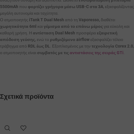
5500mAh
που
φορτίζει γρήγορα μέσω USB-C στα 3A
, εξασφαλίζοντας
μεγάλη αυτονομία και ταχύτητα.
Ο ατμοποιητής
iTank T Dual Mesh
από τη
Vaporesso,
διαθέτει
χωρητικότητα 6ml
και
γέμισμα από το επάνω μέρος
για εύκολη και
καθαρή χρήση. Η
αντίσταση Dual Mesh
προσφέρει
εξαιρετική
απόδοση γεύσης
, ενώ το
ρυθμιζόμενο airflow
εξασφαλίζει τέλειο
τράβηγμα από
RDL έως DL
. Εξοπλισμένος με την
τεχνολογία Corex 2.0
,
ο ατμοποιητής είναι
συμβατός με τις
αντιστάσεις της σειράς GTi
.
Σχετικά προϊόντα