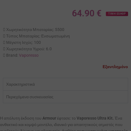
64.90
€
ΤΙΜΗ ESHOP
Χωρητικότητα Μπαταρίας:
5500
Τύπος Μπαταρίας:
Ενσωματωμένη
Μέγιστη Ισχύς:
100
Χωρητικότητα Υγρού:
6.0
Brand:
Vaporesso
Εξαντλημένο
Χαρακτηριστικά
Περιεχόμενα συσκευασίας
Η απόλυτη έκδοση του
Armour
έφτασε: το
Vaporesso Ultra Kit.
Ένα
ανθεκτικό και κομψό μοντέλο, ιδανικό για απαιτητικούς ατμιστές που
αναζητούν δύναμη και αξιοπιστία. Διαθέτει
ενσωματωμένη μπαταρία