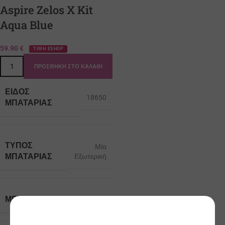
Aspire Zelos X Kit
Aqua Blue
59.90
€
ΤΙΜΗ ESHOP
ΠΡΟΣΘΉΚΗ ΣΤΟ ΚΑΛΆΘΙ
ΕΊΔΟΣ
18650
ΜΠΑΤΑΡΊΑΣ
ΤΎΠΟΣ
Μία
ΜΠΑΤΑΡΊΑΣ
Εξωτερική
ΜΈΓΙΣΤΗ ΙΣΧΎΣ
80