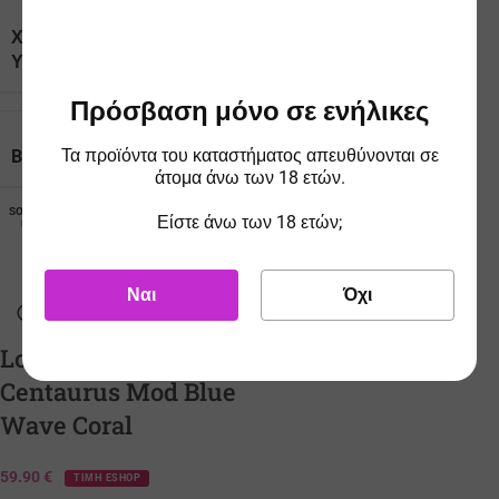
ΧΩΡΗΤΙΚΌΤΗΤΑ
3.0
ΥΓΡΟΎ
Πρόσβαση μόνο σε ενήλικες
Τα προϊόντα του καταστήματος απευθύνονται σε
BRAND
Aspire
άτομα άνω των 18 ετών.
SOLD O
Είστε άνω των 18 ετών;
UT
Ναι
Όχι
Lost Vape Q200
Centaurus Mod Blue
Wave Coral
59.90
€
ΤΙΜΗ ESHOP