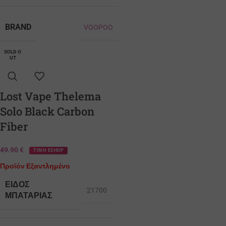
BRAND
VOOPOO
SOLD O
UT
Lost Vape Thelema
Solo Black Carbon
Fiber
49.90
€
ΤΙΜΗ ESHOP
Προϊόν Εξαντλημένο
ΕΊΔΟΣ
21700
ΜΠΑΤΑΡΊΑΣ