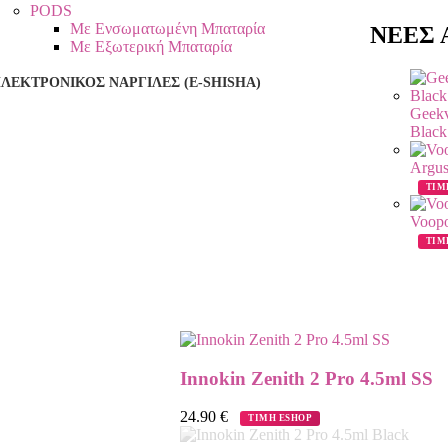
PODS
Με Ενσωματωμένη Μπαταρία
ΝΕΕΣ Α
Με Εξωτερική Μπαταρία
ΛΕΚΤΡΟΝΙΚΌΣ ΝΑΡΓΙΛΈΣ (E-SHISHA)
Geekv
Blac
Argus
ΤΙΜ
Voopo
ΤΙΜ
Innokin Zenith 2 Pro 4.5ml SS
24.90
€
ΤΙΜΗ ESHOP