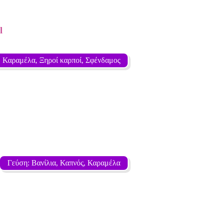
l
, Καραμέλα, Ξηροί καρποί, Σφένδαμος
Γεύση: Βανίλια, Καπνός, Καραμέλα