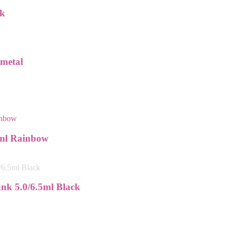
ck
nmetal
0ml Rainbow
nk 5.0/6.5ml Black