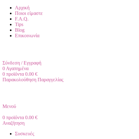
Αρχική
Ποιοι είμαστε
F.A.Q.
Tips
Blog
Επικοινωνία
+30 2310 951 113
info@vapesecrets.gr
ΔΩΡΕΑΝ ΜΕΤΑΦΟΡΙΚΑ ΓΙΑ ΑΓΟΡΕΣ ΑΝΩ ΤΩΝ 40€
Σύνδεση / Εγγραφή
0
Αγαπημένα
0
προϊόντα
0.00
€
Παρακολούθηση Παραγγελίας
Μενού
0
προϊόντα
0.00
€
Αναζήτηση
Συσκευές