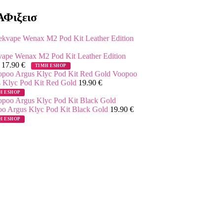
Φιξεισ
ape Wenax M2 Pod Kit Leather Edition
k
17.90
€
ΤΙΜΗ ESHOP
Voopoo
 Klyc Pod Kit Red Gold
19.90
€
Η ESHOP
o Argus Klyc Pod Kit Black Gold
19.90
€
Η ESHOP