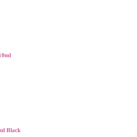
 10ml
ml Black