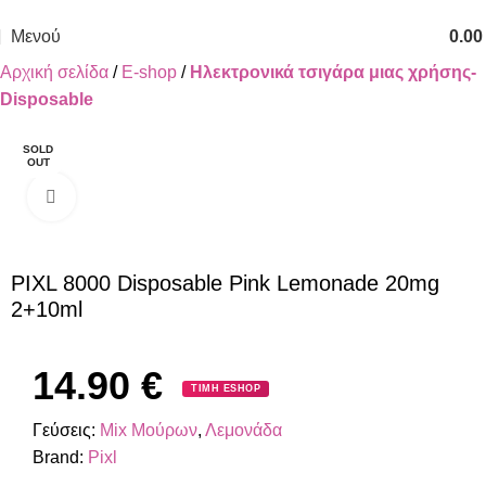
ΔΩΡΕΑΝ ΜΕΤΑΦΟΡΙΚΑ ΓΙΑ ΑΓΟΡΕΣ ΑΝΩ ΤΩΝ 40€
Μενού
0.0
Αρχική σελίδα
E-shop
Ηλεκτρονικά τσιγάρα μιας χρήσης-
Disposable
SOLD
OUT
Κλικ για μεγέθυνση
PIXL 8000 Disposable Pink Lemonade 20mg
2+10ml
14.90
€
ΤΙΜΗ ESHOP
Γεύσεις:
Mix Μούρων
,
Λεμονάδα
Brand:
Pixl