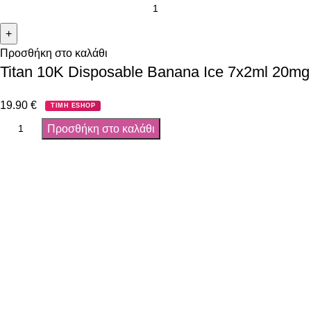
Προσθήκη στο καλάθι
Titan 10K Disposable Banana Ice 7x2ml 20mg
19.90
€
ΤΙΜΗ ESHOP
Προσθήκη στο καλάθι
Όροι χρήσης
Πολιτική Απορρήτου
Τρόποι αποστολής
Τρόποι πληρωμής
Παρακολούθηση Παραγγελίας
Όροι χρήσης