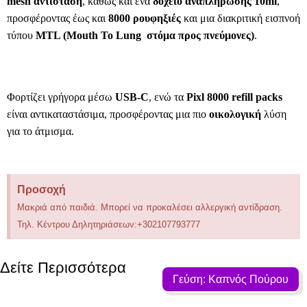
mesh αντίσταση
, καθώς και ένα
δοχείο αναπλήρωσης 10ml
,
προσφέροντας έως και
8000 ρουφηξιές
και μια διακριτική εισπνοή
τύπου
MTL (Mouth To Lung  στόμα προς πνεύμονες)
.
Φορτίζει γρήγορα μέσω
USB-C
, ενώ τα
Pixl 8000 refill packs
είναι αντικαταστάσιμα, προσφέροντας μια πιο
οικολογική
λύση
για το άτμισμα.
Προσοχή
Μακριά από παιδιά. Μπορεί να προκαλέσει αλλεργική αντίδραση.
Τηλ. Κέντρου Δηλητηριάσεων:+302107793777
Δείτε Περισσότερα
Γεύση: Καπνός Πούρου