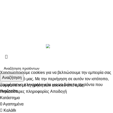
Πολιτική Απορρήτου
Τρόποι αποστολής
Τρόποι πληρωμής
Παρακολούθηση Παραγγελίας
Copyright 2024 by Vapesecrets. All rights Reserved. Powered
by
Harris Thanos - Digital Solutions
Χρησιμοποιούμε cookies για να βελτιώσουμε την εμπειρία σας
Αναζήτηση
στον ιστότοπό μας. Με την περιήγηση σε αυτόν τον ιστότοπο,
Ξεκινήστε να πληκτρολογείτε για να δείτε τα προϊόντα που
συμφωνείτε με τη χρήση των cookies από εμάς.
αναζητάτε.
Περισσότερες πληροφορίες
Αποδοχή
Κατάστημα
0
Αγαπημένα
Καλάθι