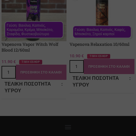
Γεύση: Βανίλια, Καπνός, 
Καραμέλα, Κρέμα, Μπισκότο, 
Γεύση: Βανίλια, Καπνός, Καφές, 
Σταφίδα, Φυστικοβούτυρο
Μπισκότο, Ξηροί καρποί
Vapenova Vapor Witch Wolf
Vapenova Relaxation 10/60ml
Blood 12/60ml
10.90
€
ΤΙΜΗ ESHOP
11.90
€
ΤΙΜΗ ESHOP
ΠΡΟΣΘΉΚΗ ΣΤΟ ΚΑΛΆΘΙ
ΠΡΟΣΘΉΚΗ ΣΤΟ ΚΑΛΆΘΙ
ΤΕΛΙΚΉ ΠΟΣΌΤΗΤΑ
ΤΕΛΙΚΉ ΠΟΣΌΤΗΤΑ
ΥΓΡΟΎ
ΥΓΡΟΎ
60
60
ΠΕΡΙΈΧΟΜΕΝΟ ΆΡΩΜΑ
ΠΕΡΙΈΧΟΜΕΝΟ ΆΡΩΜΑ
10