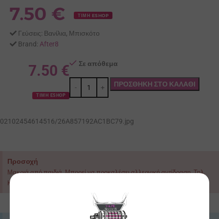
7.50
€
ΤΙΜΗ ESHOP
Γεύσεις:
Βανίλια, Μπισκότο
Brand:
After8
Σε απόθεμα
7.50
€
ΠΡΟΣΘΉΚΗ ΣΤΟ ΚΑΛΆΘΙ
ΤΙΜΗ ESHOP
02102454614516/26A857192AC1BC79.jpg
Προσοχή
Μακριά από παιδιά. Μπορεί να προκαλέσει αλλεργική αντίδραση. Τηλ.
Κέντρου Δηλητηριάσεων:+302107793777