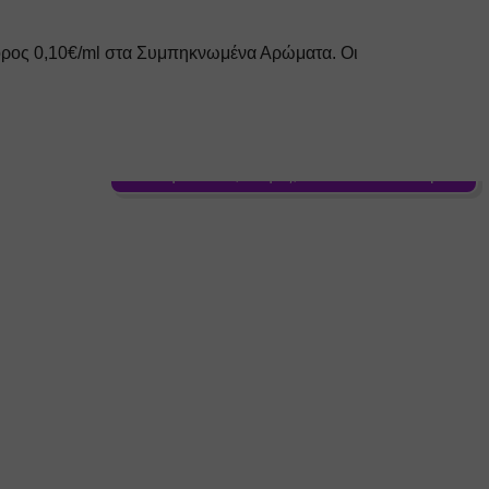
όρος 0,10€/ml στα Συμπηκνωμένα Αρώματα. Οι
Γεύση: Κακάο, Καφές, Μπισκότο Βουτύρου