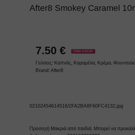
After8 Smokey Caramel 10
7.50
€
ΤΙΜΗ ESHOP
Γεύσεις:
Καπνός, Καραμέλα, Κρέμα, Φουντούκ
Brand:
After8
02102454614516/2FA2BA8F60FC4132.jpg
Προσοχή
Μακριά από παιδιά. Μπορεί να προκαλέ