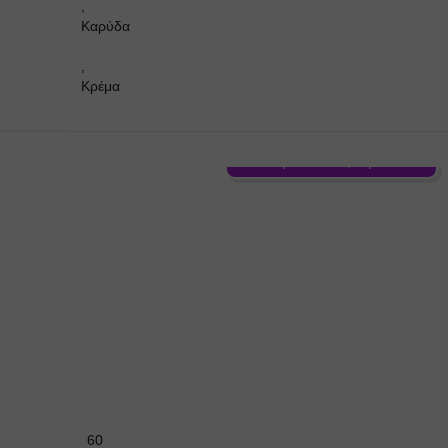
,
Καρύδα
,
Κρέμα
Γεύση: Curuba, Φράουλα
60