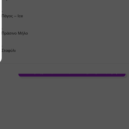
,
Πάγος – Ιce
,
Πράσινο Μήλο
,
Σταφύλι
Γεύση: Αχλάδι, Βανίλια, Καπνός, Καρύδα, Κρέμα