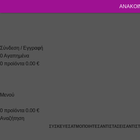
ΑΝΑΚΟΙΝ
+30 2310 951 113
info@vapesecrets.gr
ΔΩΡΕΑΝ ΜΕΤΑΦΟΡΙΚΑ ΓΙΑ ΑΓΟΡΕΣ ΑΝΩ ΤΩΝ 40€
Σύνδεση / Εγγραφή
0
Αγαπημένα
0
προϊόντα
0.00
€
Μενού
0
προϊόντα
0.00
€
Αναζήτηση
ΣΥΣΚΕΥΈΣ
ΑΤΜΟΠΟΙΗΤΈΣ
ΑΝΤΙΣΤΆΣΕΙΣ
ΑΝΤΙΣ