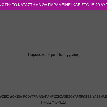
ΩΣΗ: ΤΟ ΚΑΤΑΣΤΗΜΑ ΘΑ ΠΑΡΑΜΕΙΝΕΙ ΚΛΕΙΣΤΟ 15-29 Α
Παρακολούθηση Παραγγελίας
ΔΩΡΕΑΝ ΜΕΤΑΦΟΡΙΚΑ ΓΙΑ ΑΓΟΡΕΣ ΑΝΩ ΤΩΝ 40€
ΤΆΣΕΙΣ-ΔΟΧΕΊΑ POD
ΥΓΡΆ ΑΝΑΠΛΉΡΩΣΗΣ
ΑΞΕΣΟΥΆΡ
ΠΡΏΤΕΣ ΎΛΕΣ
ΗΛΕ
ΠΡΟΣΦΟΡΕΣ!