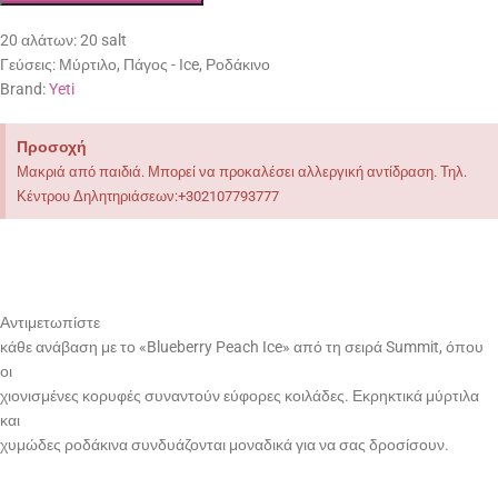
20 αλάτων:
20 salt
Γεύσεις:
Μύρτιλο, Πάγος - Ιce, Ροδάκινο
Brand:
Yeti
Προσοχή
Μακριά από παιδιά. Μπορεί να προκαλέσει αλλεργική αντίδραση. Τηλ.
Κέντρου Δηλητηριάσεων:+302107793777
Αντιμετωπίστε
κάθε ανάβαση με το «Blueberry Peach Ice» από τη σειρά Summit, όπου
οι
χιονισμένες κορυφές συναντούν εύφορες κοιλάδες. Εκρηκτικά μύρτιλα
και
χυμώδες ροδάκινα συνδυάζονται μοναδικά για να σας δροσίσουν.