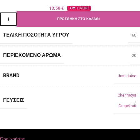
13.50
€
ΤΙΜΗ ESHOP
ΠΡΟΣΘΉΚΗ ΣΤΟ ΚΑΛΆΘΙ
ΤΕΛΙΚΉ ΠΟΣΌΤΗΤΑ ΥΓΡΟΎ
60
ΠΕΡΙΈΧΟΜΕΝΟ ΆΡΩΜΑ
20
BRAND
Just Juice
Cherimoya
ΓΕΎΣΕΙΣ
,
Grapefruit
Όροι χρήσης