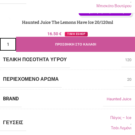
,
Μπισκότο Βουτύρου
Γεύση: Πάγος - Ιce, Τσάι Λεμόνι
Haunted Juice The Lemons Have Ice 20/120ml
16.50
€
ΤΙΜΗ ESHOP
ΠΡΟΣΘΉΚΗ ΣΤΟ ΚΑΛΆΘΙ
ΤΕΛΙΚΉ ΠΟΣΌΤΗΤΑ ΥΓΡΟΎ
120
ΠΕΡΙΈΧΟΜΕΝΟ ΆΡΩΜΑ
20
BRAND
Haunted Juice
Πάγος – Ιce
ΓΕΎΣΕΙΣ
,
Τσάι Λεμόνι
Γεύση: Πάγος - Ιce, Πορτοκάλι