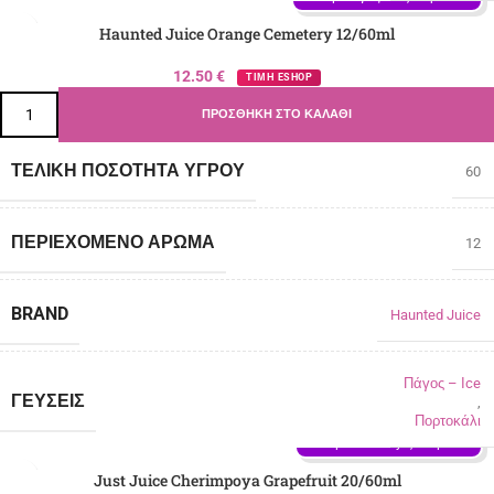
Haunted Juice Orange Cemetery 12/60ml
12.50
€
ΤΙΜΗ ESHOP
ΠΡΟΣΘΉΚΗ ΣΤΟ ΚΑΛΆΘΙ
ΤΕΛΙΚΉ ΠΟΣΌΤΗΤΑ ΥΓΡΟΎ
60
ΠΕΡΙΈΧΟΜΕΝΟ ΆΡΩΜΑ
12
BRAND
Haunted Juice
Πάγος – Ιce
ΓΕΎΣΕΙΣ
,
Πορτοκάλι
Γεύση: Cherimoya, Grapefruit
Just Juice Cherimpoya Grapefruit 20/60ml