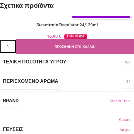
Σχετικά προϊόντα
Γεύση: Κακάο, Καφές, Μπισκότο 
Βουτύρου
Steamtrain Regulator 24/120ml
16.90
€
ΤΙΜΗ ESHOP
ΠΡΟΣΘΉΚΗ ΣΤΟ ΚΑΛΆΘΙ
ΤΕΛΙΚΉ ΠΟΣΌΤΗΤΑ ΥΓΡΟΎ
120
ΠΕΡΙΈΧΟΜΕΝΟ ΆΡΩΜΑ
24
BRAND
Steam Train
Κακάο
,
ΓΕΎΣΕΙΣ
Καφές