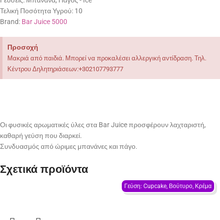
Γεύσεις:
Μπανάνα, Πάγος - Ιce
Τελική Ποσότητα Υγρού:
10
Brand:
Bar Juice 5000
Προσοχή
Μακριά από παιδιά. Μπορεί να προκαλέσει αλλεργική αντίδραση. Τηλ.
Κέντρου Δηλητηριάσεων:+302107793777
Οι φυσικές αρωματικές ύλες στα Bar Juice προσφέρουν λαχταριστή,
καθαρή γεύση που διαρκεί.
Συνδυασμός από ώριμες μπανάνες και πάγο.
Σχετικά προϊόντα
Γεύση: Cupcake, Βούτυρο, Κρέμα