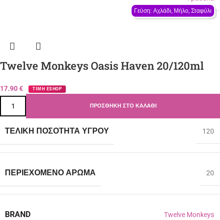
Γεύση: Αχλάδι, Μήλο, Σταφύλι
Twelve Monkeys Oasis Haven 20/120ml
17.90
€
ΤΙΜΗ ESHOP
ΠΡΟΣΘΉΚΗ ΣΤΟ ΚΑΛΆΘΙ
ΤΕΛΙΚΉ ΠΟΣΌΤΗΤΑ ΥΓΡΟΎ
120
ΠΕΡΙΈΧΟΜΕΝΟ ΆΡΩΜΑ
20
BRAND
Twelve Monkeys