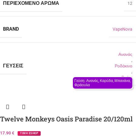
ΠΕΡΙΈΧΟΜΕΝΟ ΆΡΩΜΑ
12
BRAND
VapeNova
Ανανάς
,
ΓΕΎΣΕΙΣ
Ροδάκινο
,
Ρούμι
Γεύση: Ανανάς, Καρύδα, Μπανάνα, 
Φράουλα
Twelve Monkeys Oasis Paradise 20/120ml
17.90
€
ΤΙΜΗ ESHOP