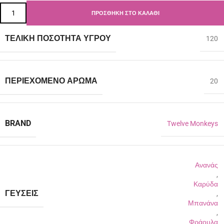
ΠΡΟΣΘΉΚΗ ΣΤΟ ΚΑΛΆΘΙ
ΤΕΛΙΚΉ ΠΟΣΌΤΗΤΑ ΥΓΡΟΎ
120
ΠΕΡΙΈΧΟΜΕΝΟ ΆΡΩΜΑ
20
BRAND
Twelve Monkeys
Ανανάς
,
Καρύδα
ΓΕΎΣΕΙΣ
,
Μπανάνα
,
Φράουλα