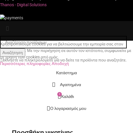
Thanos - Digital Solutions
Χρησιμοποιούμε cookies για να βελτιώσουμε την εμπειρία σας στον
ιστότοπό μας. Με την περιήγηση σε αυτόν τον ιστότοπο, συμφωνείτε με
Αναζήτηση
τη χρήση των cookies από εμάς.
Ξεκινήστε να πληκτρολογείτε για να δείτε τα προϊόντα που αναζητάτε.
Περισσότερες πληροφορίες
Αποδοχή
Κατάστημα
Αγαπημένα
0
Καλάθι
Ο λογαριασμός μου
Προσθήκη νικοτίνης