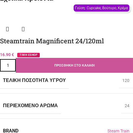
Γεύση: Cupcake, Βούτυρο, Κρέμα
Steamtrain Magnificent 24/120ml
16.90
€
ΤΙΜΗ ESHOP
ΠΡΟΣΘΉΚΗ ΣΤΟ ΚΑΛΆΘΙ
ΤΕΛΙΚΉ ΠΟΣΌΤΗΤΑ ΥΓΡΟΎ
120
ΠΕΡΙΈΧΟΜΕΝΟ ΆΡΩΜΑ
24
BRAND
Steam Train