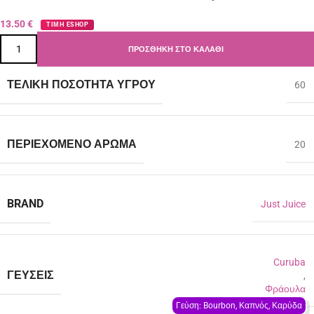
13.50
€
ΤΙΜΗ ESHOP
ΠΡΟΣΘΉΚΗ ΣΤΟ ΚΑΛΆΘΙ
ΤΕΛΙΚΉ ΠΟΣΌΤΗΤΑ ΥΓΡΟΎ
60
ΠΕΡΙΈΧΟΜΕΝΟ ΆΡΩΜΑ
20
BRAND
Just Juice
Curuba
ΓΕΎΣΕΙΣ
,
Φράουλα
Γεύση: Bourbon, Καπνός, Καρύδα