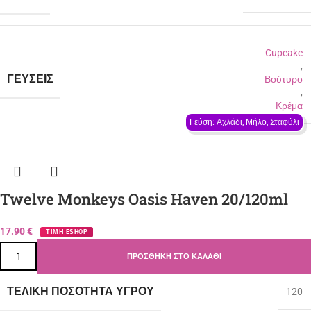
Cupcake
,
ΓΕΎΣΕΙΣ
Βούτυρο
,
Κρέμα
Γεύση: Αχλάδι, Μήλο, Σταφύλι
Twelve Monkeys Oasis Haven 20/120ml
17.90
€
ΤΙΜΗ ESHOP
ΠΡΟΣΘΉΚΗ ΣΤΟ ΚΑΛΆΘΙ
ΤΕΛΙΚΉ ΠΟΣΌΤΗΤΑ ΥΓΡΟΎ
120