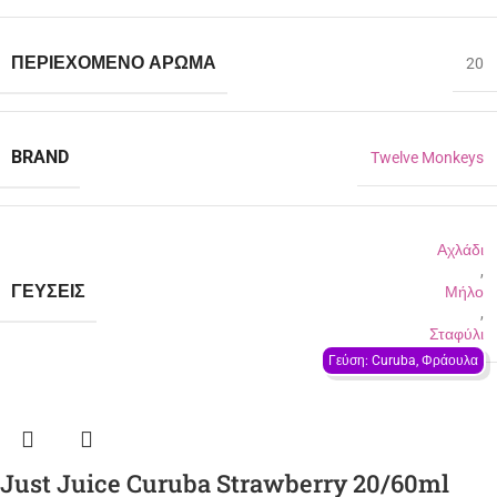
ΠΕΡΙΈΧΟΜΕΝΟ ΆΡΩΜΑ
20
BRAND
Twelve Monkeys
Αχλάδι
,
ΓΕΎΣΕΙΣ
Μήλο
,
Σταφύλι
Γεύση: Curuba, Φράουλα
Just Juice Curuba Strawberry 20/60ml