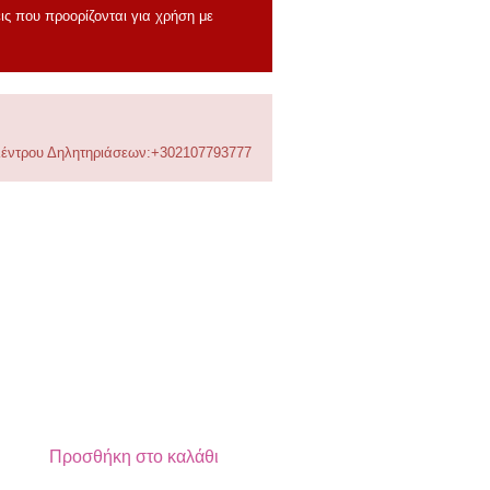
ις που προορίζονται για χρήση με
 Κέντρου Δηλητηριάσεων:+302107793777
Προσθήκη στο καλάθι