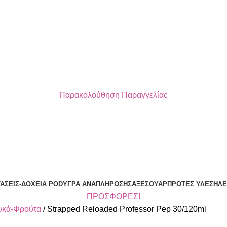
Παρακολούθηση Παραγγελίας
ΔΩΡΕΑΝ ΜΕΤΑΦΟΡΙΚΑ ΓΙΑ ΑΓΟΡΕΣ ΑΝΩ ΤΩΝ 40€
ΤΆΣΕΙΣ-ΔΟΧΕΊΑ POD
ΥΓΡΆ ΑΝΑΠΛΉΡΩΣΗΣ
ΑΞΕΣΟΥΆΡ
ΠΡΏΤΕΣ ΎΛΕΣ
ΗΛΕ
ΠΡΟΣΦΟΡΕΣ!
υκά-Φρούτα
Strapped Reloaded Professor Pep 30/120ml