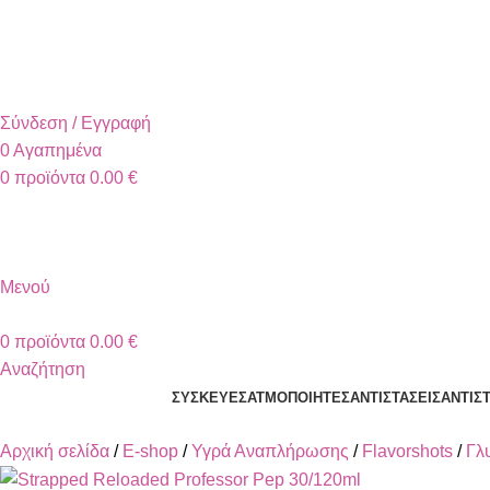
+30 2310 951 113
info@vapesecrets.gr
ΔΩΡΕΑΝ ΜΕΤΑΦΟΡΙΚΑ ΓΙΑ ΑΓΟΡΕΣ ΑΝΩ ΤΩΝ 40€
Σύνδεση / Εγγραφή
0
Αγαπημένα
0
προϊόντα
0.00
€
Μενού
0
προϊόντα
0.00
€
Αναζήτηση
ΣΥΣΚΕΥΈΣ
ΑΤΜΟΠΟΙΗΤΈΣ
ΑΝΤΙΣΤΆΣΕΙΣ
ΑΝΤΙΣ
Αρχική σελίδα
E-shop
Υγρά Αναπλήρωσης
Flavorshots
Γλ