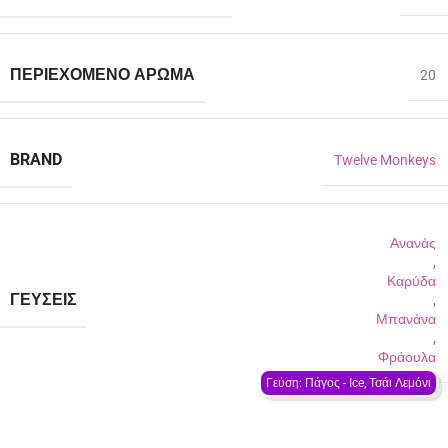
ΠΕΡΙΈΧΟΜΕΝΟ ΆΡΩΜΑ
20
BRAND
Twelve Monkeys
Ανανάς
,
Καρύδα
ΓΕΎΣΕΙΣ
,
Μπανάνα
,
Φράουλα
Γεύση: Πάγος - Ιce, Τσάι Λεμόνι