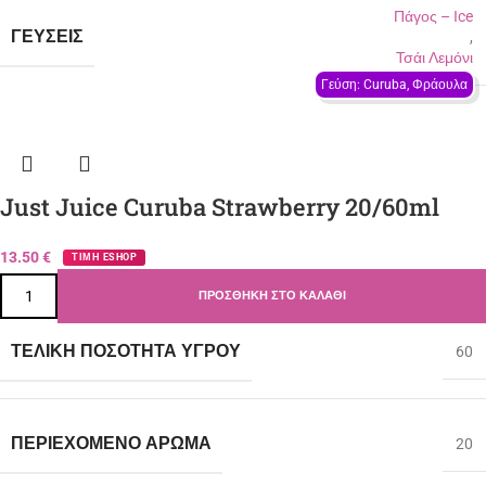
Πάγος – Ιce
ΓΕΎΣΕΙΣ
,
Τσάι Λεμόνι
Γεύση: Curuba, Φράουλα
Just Juice Curuba Strawberry 20/60ml
13.50
€
ΤΙΜΗ ESHOP
ΠΡΟΣΘΉΚΗ ΣΤΟ ΚΑΛΆΘΙ
ΤΕΛΙΚΉ ΠΟΣΌΤΗΤΑ ΥΓΡΟΎ
60
ΠΕΡΙΈΧΟΜΕΝΟ ΆΡΩΜΑ
20