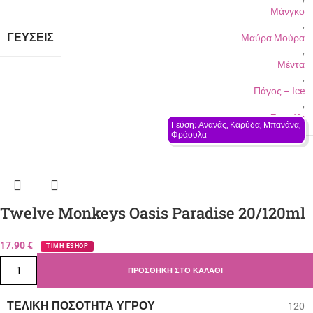
Μάνγκο
,
ΓΕΎΣΕΙΣ
Μαύρα Μούρα
,
Μέντα
,
Πάγος – Ιce
,
Σταφύλι
Γεύση: Ανανάς, Καρύδα, Μπανάνα, 
Φράουλα
Twelve Monkeys Oasis Paradise 20/120ml
17.90
€
ΤΙΜΗ ESHOP
ΠΡΟΣΘΉΚΗ ΣΤΟ ΚΑΛΆΘΙ
ΤΕΛΙΚΉ ΠΟΣΌΤΗΤΑ ΥΓΡΟΎ
120