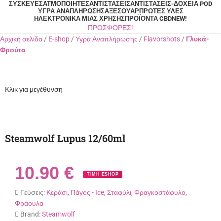
ΣΥΣΚΕΥΈΣ
ΑΤΜΟΠΟΙΗΤΈΣ
ΑΝΤΙΣΤΆΣΕΙΣ
ΑΝΤΙΣΤΆΣΕΙΣ-ΔΟΧΕΊΑ POD
ΥΓΡΆ ΑΝΑΠΛΉΡΩΣΗΣ
ΑΞΕΣΟΥΆΡ
ΠΡΏΤΕΣ ΎΛΕΣ
ΗΛΕΚΤΡΟΝΙΚΆ ΜΙΑΣ ΧΡΉΣΗΣ
ΠΡΟΪΌΝΤΑ CBD
NEW!
ΠΡΟΣΦΟΡΕΣ!
Αρχική σελίδα
E-shop
Υγρά Αναπλήρωσης
Flavorshots
Γλυκά-
Φρούτα
Κλικ για μεγέθυνση
Steamwolf Lupus 12/60ml
10.90
€
ΤΙΜΗ ESHOP
Γεύσεις:
Κεράσι
,
Πάγος - Ιce
,
Σταφύλι
,
Φραγκοστάφυλο
,
Φράουλα
Brand:
Steamwolf