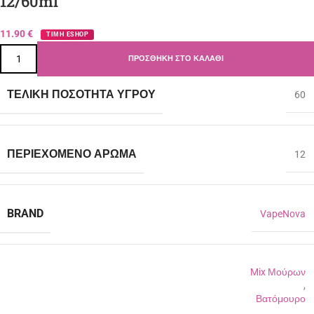
12/60ml
11.90
€
ΤΙΜΗ ESHOP
ΠΡΟΣΘΉΚΗ ΣΤΟ ΚΑΛΆΘΙ
ΤΕΛΙΚΉ ΠΟΣΌΤΗΤΑ ΥΓΡΟΎ
60
ΠΕΡΙΈΧΟΜΕΝΟ ΆΡΩΜΑ
12
BRAND
VapeNova
Mix Μούρων
,
Βατόμουρο
,