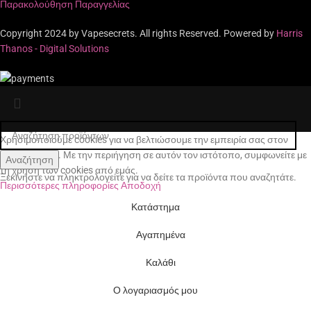
Παρακολούθηση Παραγγελίας
Copyright 2024 by Vapesecrets. All rights Reserved. Powered by
Harris
Thanos - Digital Solutions
Χρησιμοποιούμε cookies για να βελτιώσουμε την εμπειρία σας στον
ιστότοπό μας. Με την περιήγηση σε αυτόν τον ιστότοπο, συμφωνείτε με
Αναζήτηση
τη χρήση των cookies από εμάς.
Ξεκινήστε να πληκτρολογείτε για να δείτε τα προϊόντα που αναζητάτε.
Περισσότερες πληροφορίες
Αποδοχή
Κατάστημα
Αγαπημένα
Καλάθι
Ο λογαριασμός μου