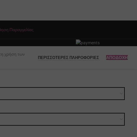
BRAND
Scandal
ΓΕΎΣΕΙΣ
Ελληνικός Καφές
ηση Παραγγελίας
 τη χρήση των
ΑΠΟΔΟΧΉ
ΠΕΡΙΣΣΌΤΕΡΕΣ ΠΛΗΡΟΦΟΡΊΕΣ