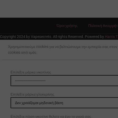
BRAND
VapeNova
BRAND
Haunte
ΓΕΎΣΕΙΣ
Ανανάς
,
Όροι χρήσης
Πολιτική Απορρή
Ροδάκινο
ΓΕΎΣΕΙΣ
Πάγο
,
,
Copyright 2024 by Vapesecrets. All rights Reserved. Powered by
Harris T
Ρούμι
Τσάι
Χρησιμοποιούμε cookies για να βελτιώσουμε την εμπειρία σας στον
cookies από εμάς.
Προσθήκη νικοτίνης
Επιλέξτε μάρκα νικοτίνης
Επιλέξτε μάρκα γλυκερίνης
Επιλέξτε πόση νικοτίνη θέλετε να έχει το υγρό σας