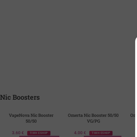
Nic Boosters
VapeNova Nic Booster
Omerta Nic Booster 50/50
Ome
50/50
VG/PG
3.60
€
4.00
€
ΤΙΜΗ ESHOP
ΤΙΜΗ ESHOP