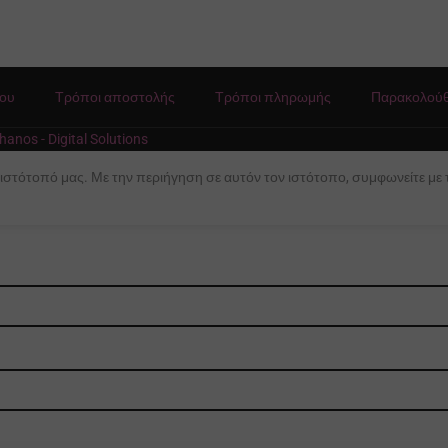
BRAND
Just Juice
d Juice
ΓΕΎΣΕΙΣ
Curuba
,
του
Τρόποι αποστολής
Τρόποι πληρωμής
Παρακολούθ
Φράουλα
ς – Ιce
hanos - Digital Solutions
 Λεμόνι
 ιστότοπό μας. Με την περιήγηση σε αυτόν τον ιστότοπο, συμφωνείτε με