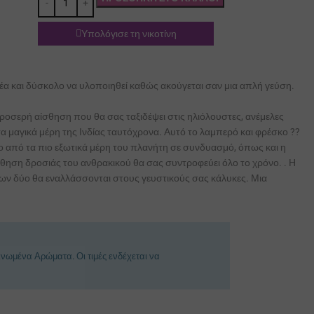
Υπολόγισε τη νικοτίνη
έα και δύσκολο να υλοποιηθεί καθώς ακούγεται σαν μια απλή γεύση.
οσερή αίσθηση που θα σας ταξιδέψει στις ηλιόλουστες, ανέμελες
τα μαγικά μέρη της Ινδίας ταυτόχρονα. Αυτό το λαμπερό και φρέσκο ??
ο από τα πιο εξωτικά μέρη του πλανήτη σε συνδυασμό, όπως και η
θηση δροσιάς του ανθρακικού θα σας συντροφεύει όλο το χρόνο. . Η
λων δύο θα εναλλάσσονται στους γευστικούς σας κάλυκες. Μια
νωμένα Αρώματα. Οι τιμές ενδέχεται να