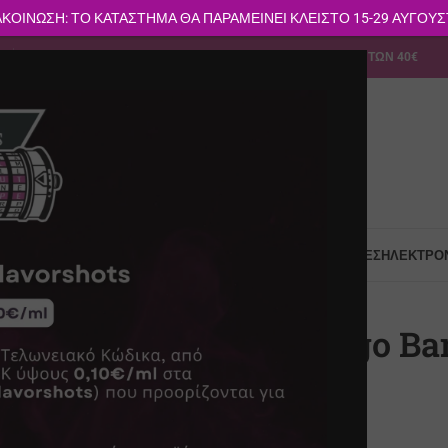
ΚΟΙΝΩΣΗ: ΤΟ ΚΑΤΑΣΤΗΜΑ ΘΑ ΠΑΡΑΜΕΙΝΕΙ ΚΛΕΙΣΤΟ 15-29 ΑΥΓΟΥ
113
info@vapesecrets.gr
ΔΩΡΕΑΝ ΜΕΤΑΦΟΡΙΚΑ ΓΙΑ ΑΓΟΡΕΣ ΑΝΩ ΤΩΝ 40€
Σ-ΔΟΧΕΊΑ POD
ΥΓΡΆ ΑΝΑΠΛΉΡΩΣΗΣ
ΑΞΕΣΟΥΆΡ
ΠΡΏΤΕΣ ΎΛΕΣ
ΗΛΕΚΤΡΟΝ
ύτα
Mad Juice Mango Bango 24/120ml
Mad Juice Mango Ba
16.90
€
ΤΙΜΗ ESHOP