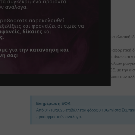
Τελική Ποσότητα Υγρού:
120
Περιέχομενο Άρωμα:
24
Brand:
Mad Juice
Γεύσεις:
Μάνγκο
,
Πάγος - Ιce
Το Mango Bango έφτασε! Το MANGO είναι μια κλασική ιδ
Όμως το MANGO BANGO έχει μια εντελώς διαφορετική δρ
ακτές των νησιών της Καραϊβικής, των Φιλιππίνων και σ
μείγμα του χυμού των τριών καλύτερων ποικιλιών μάνγκ
υπόλοιπη σειρά FIZZ FREEZE του MAD JUICE, με την αίσ
ώριμη γεύση του ενός και η οξύτητα με τη γλύκα των άλ
φόρμουλα για όλες τις εποχές!
Ενημέρωση ΕΦΚ
Από 01/10/2025 επιβάλλεται φόρος 0,10€/ml στα Συμπηκ
προσαρμοστούν ανάλογα.