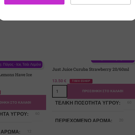
ΠΡΟΣΘΉΚΗ ΣΤΟ
ΠΡΟΣΘΉΚΗ ΣΤΟ
ΚΑΛΆΘΙ
ΚΑΛΆΘΙ
Γεύση: Curuba, Φράουλα
: Πάγος - Ιce, Τσάι Λεμόνι
Just Juice Curuba Strawberry 20/60ml
Lemons Have Ice
13.50
€
ΤΙΜΗ ESHOP
ΠΡΟΣΘΉΚΗ ΣΤΟ ΚΑΛΆΘΙ
ΤΕΛΙΚΉ ΠΟΣΌΤΗΤΑ ΥΓΡΟΎ
60
ΘΉΚΗ ΣΤΟ ΚΑΛΆΘΙ
ΗΤΑ ΥΓΡΟΎ
60
ΠΕΡΙΈΧΟΜΕΝΟ ΆΡΩΜΑ
20
 ΆΡΩΜΑ
12