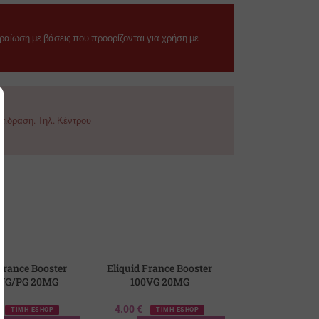
αραίωση με βάσεις που προορίζονται για χρήση με
τίδραση. Τηλ. Κέντρου
 France Booster
Eliquid France Booster
Eliquid France
 VG/PG 20MG
100VG 20MG
100PG 2
4.00
€
4.00
€
ΤΙΜΗ ESHOP
ΤΙΜΗ ESHOP
ΤΙΜΗ