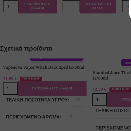
ΠΡΟΣΘΉΚΗ ΣΤΟ
ΠΡΟΣΘΉΚΗ ΣΤΟ
ΚΑΛΆΘΙ
ΚΑΛΆΘΙ
Σχετικά προϊόντα
Γεύση: Ανανάς, Ροδάκινο, Ρούμι
Γεύση
Vapenova Vapor Witch Dark Spell 12/60ml
Haunted Juice The 
12/60ml
11.90
€
ΤΙΜΗ ESHOP
ΠΡΟΣΘΉΚΗ ΣΤΟ ΚΑΛΆΘΙ
12.50
€
ΤΙΜΗ ESHOP
ΤΕΛΙΚΉ ΠΟΣΌΤΗΤΑ ΥΓΡΟΎ
60
ΠΡΟΣ
ΤΕΛΙΚΉ ΠΟΣΌΤ
ΠΕΡΙΈΧΟΜΕΝΟ ΆΡΩΜΑ
12
ΠΕΡΙΈΧΟΜΕΝΟ