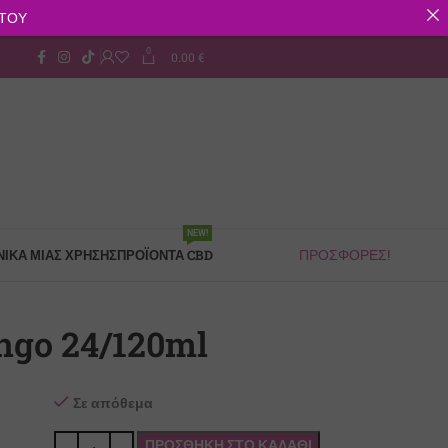
ΣΤΟΥ
0
0.00
€
Παρακολούθηση Παραγγελίας
NEW!
ΙΚΆ ΜΙΑΣ ΧΡΉΣΗΣ
ΠΡΟΪΌΝΤΑ CBD
ΠΡΟΣΦΟΡΕΣ!
ngo 24/120ml
Σε απόθεμα
ΠΡΟΣΘΉΚΗ ΣΤΟ ΚΑΛΆΘΙ