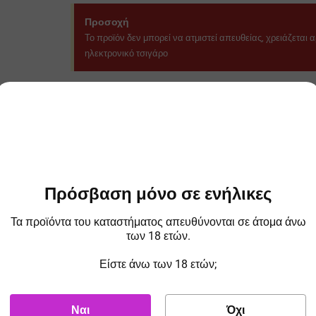
Προσοχή
Το προϊόν δεν μπορεί να ατμιστεί απευθείας, χρειάζεται 
ηλεκτρονικό τσιγάρο
Προσοχή
Μακριά από παιδιά. Μπορεί να προκαλέσει αλλεργική αν
Δηλητηριάσεων:+302107793777
Πρόσβαση μόνο σε ενήλικες
Τα προϊόντα του καταστήματος απευθύνονται σε άτομα άνω
των 18 ετών.
Είστε άνω των 18 ετών;
rta Nic Booster 50/50
Mad Juice Nic Booster
Eliquid
VG/PG ICE
50/50 VG/PG
50/50
4.00
€
4.00
€
4.00
€
Ναι
Όχι
ΤΙΜΗ ESHOP
ΤΙΜΗ ESHOP