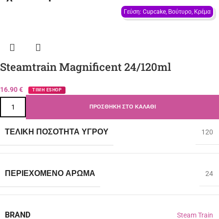
Γεύση: Cupcake, Βούτυρο, Κρέμα
Steamtrain Magnificent 24/120ml
16.90
€
ΤΙΜΗ ESHOP
ΠΡΟΣΘΉΚΗ ΣΤΟ ΚΑΛΆΘΙ
ΤΕΛΙΚΉ ΠΟΣΌΤΗΤΑ ΥΓΡΟΎ
120
ΠΕΡΙΈΧΟΜΕΝΟ ΆΡΩΜΑ
24
BRAND
Steam Train