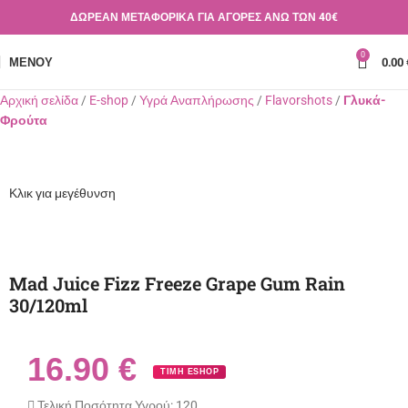
ΔΩΡΕΑΝ ΜΕΤΑΦΟΡΙΚΑ ΓΙΑ ΑΓΟΡΕΣ ΑΝΩ ΤΩΝ 40€
0
ΜΕΝΟΎ
0.00
Αρχική σελίδα
E-shop
Υγρά Αναπλήρωσης
Flavorshots
Γλυκά-
Φρούτα
Κλικ για μεγέθυνση
Mad Juice Fizz Freeze Grape Gum Rain
30/120ml
16.90
€
ΤΙΜΗ ESHOP
Τελική Ποσότητα Υγρού:
120