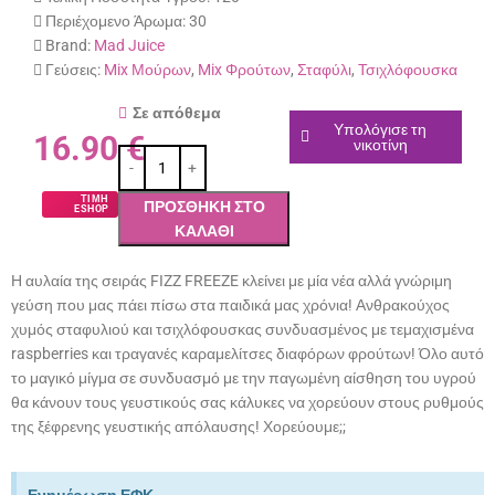
Περιέχομενο Άρωμα:
30
Brand:
Mad Juice
Γεύσεις:
Mix Μούρων
,
Mix Φρούτων
,
Σταφύλι
,
Τσιχλόφουσκα
Σε απόθεμα
Υπολόγισε τη
16.90
€
νικοτίνη
ΤΙΜΗ
ΠΡΟΣΘΉΚΗ ΣΤΟ
ESHOP
ΚΑΛΆΘΙ
Η αυλαία της σειράς FIZZ FREEZE κλείνει με μία νέα αλλά γνώριμη
γεύση που μας πάει πίσω στα παιδικά μας χρόνια! Ανθρακούχος
χυμός σταφυλιού και τσιχλόφουσκας συνδυασμένος με τεμαχισμένα
raspberries και τραγανές καραμελίτσες διαφόρων φρούτων! Όλο αυτό
το μαγικό μίγμα σε συνδυασμό με την παγωμένη αίσθηση του υγρού
θα κάνουν τους γευστικούς σας κάλυκες να χορεύουν στους ρυθμούς
της ξέφρενης γευστικής απόλαυσης! Χορεύουμε;;