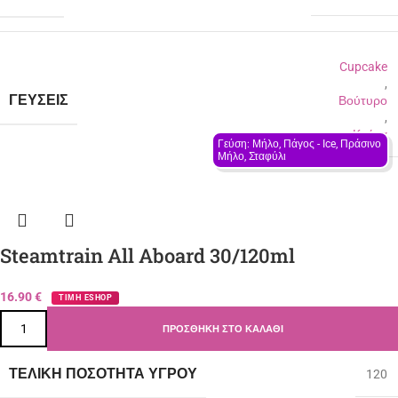
Cupcake
,
ΓΕΎΣΕΙΣ
Βούτυρο
,
Κρέμα
Γεύση: Μήλο, Πάγος - Ιce, Πράσινο 
Μήλο, Σταφύλι
Steamtrain All Aboard 30/120ml
16.90
€
ΤΙΜΗ ESHOP
ΠΡΟΣΘΉΚΗ ΣΤΟ ΚΑΛΆΘΙ
ΤΕΛΙΚΉ ΠΟΣΌΤΗΤΑ ΥΓΡΟΎ
120