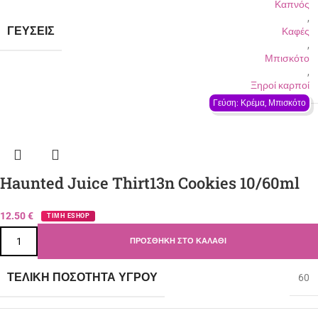
Καπνός
,
ΓΕΎΣΕΙΣ
Καφές
,
Μπισκότο
,
Ξηροί καρποί
Γεύση: Κρέμα, Μπισκότο
Haunted Juice Thirt13n Cookies 10/60ml
12.50
€
ΤΙΜΗ ESHOP
ΠΡΟΣΘΉΚΗ ΣΤΟ ΚΑΛΆΘΙ
ΤΕΛΙΚΉ ΠΟΣΌΤΗΤΑ ΥΓΡΟΎ
60