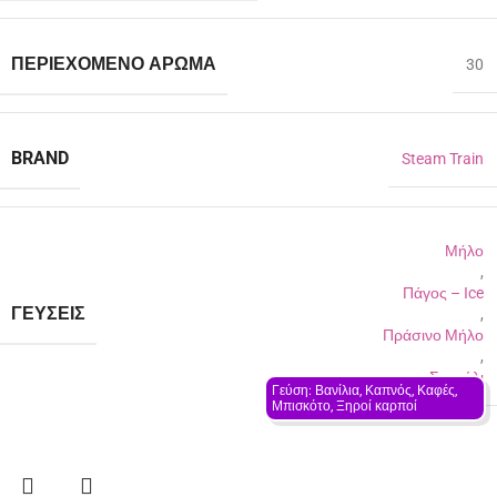
ΠΕΡΙΈΧΟΜΕΝΟ ΆΡΩΜΑ
30
BRAND
Steam Train
Μήλο
,
Πάγος – Ιce
ΓΕΎΣΕΙΣ
,
Πράσινο Μήλο
,
Σταφύλι
Γεύση: Βανίλια, Καπνός, Καφές, 
Μπισκότο, Ξηροί καρποί