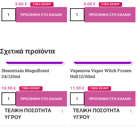
3.60
€
4.00
€
ΤΙΜΗ ESHOP
ΤΙΜΗ ESHOP
ΠΡΟΣΘΉΚΗ ΣΤΟ ΚΑΛΆΘΙ
ΠΡΟΣΘΉΚΗ ΣΤΟ ΚΑΛΆΘΙ
Σχετικά προϊόντα
Γεύση: Mix Μούρων, Βατόμουρο, 
Μάνγκο, Μαύρα Μούρα, Μέντα, 
Γεύση: Cupcake, Βούτυρο, Κρέμα
Πάγος - Ιce, Σταφύλι
Steamtrain Magnificent
Vapenova Vapor Witch Frozen
24/120ml
Hell 12/60ml
16.90
€
11.90
€
ΤΙΜΗ ESHOP
ΤΙΜΗ ESHOP
ΠΡΟΣΘΉΚΗ ΣΤΟ ΚΑΛΆΘΙ
ΠΡΟΣΘΉΚΗ ΣΤΟ ΚΑΛΆΘΙ
ΤΕΛΙΚΉ ΠΟΣΌΤΗΤΑ
ΤΕΛΙΚΉ ΠΟΣΌΤΗΤΑ
ΥΓΡΟΎ
ΥΓΡΟΎ
120
60