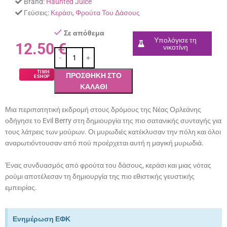
Brand:
Haunted Juice
Γεύσεις:
Κεράσι
,
Φρούτα Του Δάσους
Σε απόθεμα
Υπολόγισε τη
12.50
€
νικοτίνη
ΤΙΜΗ
ΠΡΟΣΘΉΚΗ ΣΤΟ
ESHOP
ΚΑΛΆΘΙ
Μια περιπατητική εκδρομή στους δρόμους της Νέας Ορλεάνης
οδήγησε το Evil Berry στη δημιουργία της πιο σατανικής συνταγής για
τους λάτρεις των μούρων. Οι μυρωδιές κατέκλυσαν την πόλη και όλοι
αναρωτιόντουσαν από πού προέρχεται αυτή η μαγική μυρωδιά.
Ένας συνδυασμός από φρούτα του δάσους, κεράσι και μιας νότας
ρούμι αποτέλεσαν τη δημιουργία της πιο εθιστικής γευστικής
εμπειρίας.
Ενημέρωση ΕΦΚ