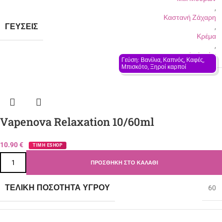
,
Καστανή Ζάχαρη
ΓΕΎΣΕΙΣ
,
Κρέμα
,
Φράουλα
Γεύση: Βανίλια, Καπνός, Καφές, 
Μπισκότο, Ξηροί καρποί
Vapenova Relaxation 10/60ml
10.90
€
ΤΙΜΗ ESHOP
ΠΡΟΣΘΉΚΗ ΣΤΟ ΚΑΛΆΘΙ
ΤΕΛΙΚΉ ΠΟΣΌΤΗΤΑ ΥΓΡΟΎ
60