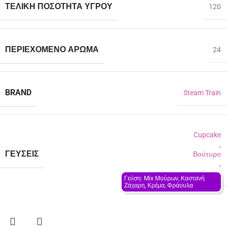
ΤΕΛΙΚΉ ΠΟΣΌΤΗΤΑ ΥΓΡΟΎ
120
ΠΕΡΙΈΧΟΜΕΝΟ ΆΡΩΜΑ
24
BRAND
Steam Train
Cupcake
,
ΓΕΎΣΕΙΣ
Βούτυρο
,
Κρέμα
Γεύση: Mix Μούρων, Καστανή 
Ζάχαρη, Κρέμα, Φράουλα