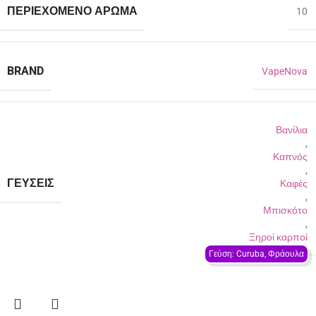
ΠΕΡΙΈΧΟΜΕΝΟ ΆΡΩΜΑ
10
BRAND
VapeNova
Βανίλια
,
Καπνός
,
ΓΕΎΣΕΙΣ
Καφές
,
Μπισκότο
,
Ξηροί καρποί
Γεύση: Curuba, Φράουλα