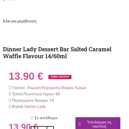
Κλικ για μεγέθυνση
Dinner Lady Dessert Bar Salted Caramel
Waffle Flavour 14/60ml
13.90
€
ΤΙΜΗ ESHOP
Γεύσεις:
Αλμυρή Καραμέλα
,
Βάφλα
,
Κρέμα
Τελική Ποσότητα Υγρού:
60
Περιέχομενο Άρωμα:
14
Brand:
Dinner Lady
Σε απόθεμα
Υπολόγισε τη
13.90
€
νικοτίνη