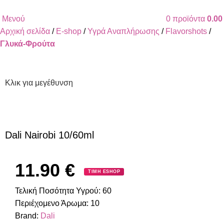
ΔΩΡΕΑΝ ΜΕΤΑΦΟΡΙΚΑ ΓΙΑ ΑΓΟΡΕΣ ΑΝΩ ΤΩΝ 40€
Μενού
0
προϊόντα
0.0
Αρχική σελίδα
E-shop
Υγρά Αναπλήρωσης
Flavorshots
Γλυκά-Φρούτα
Κλικ για μεγέθυνση
Dali Nairobi 10/60ml
11.90
€
ΤΙΜΗ ESHOP
Τελική Ποσότητα Υγρού:
60
Περιέχομενο Άρωμα:
10
Brand:
Dali