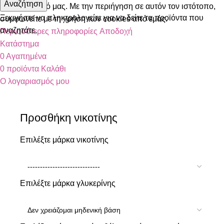
Αναζήτηση
στον ιστότοπό μας. Με την περιήγηση σε αυτόν τον ιστότοπο,
Ξεκινήστε να πληκτρολογείτε για να δείτε τα προϊόντα που
συμφωνείτε με τη χρήση των cookies από εμάς.
αναζητάτε.
Περισσότερες πληροφορίες
Αποδοχή
Κατάστημα
0
Αγαπημένα
0
προϊόντα
Καλάθι
Ο λογαριασμός μου
Προσθήκη νικοτίνης
Επιλέξτε μάρκα νικοτίνης
Επιλέξτε μάρκα γλυκερίνης