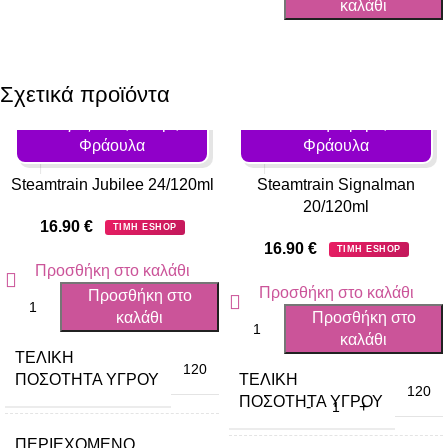
καλάθι
Σχετικά προϊόντα
Γεύση: Lime, Ζάχαρη,
Πάγος - Ιce, Ρούμι,
Γεύση: Κρέμα,
Φράουλα
Φράουλα
Steamtrain Jubilee 24/120ml
Steamtrain Signalman
20/120ml
16.90
€
ΤΙΜΗ ESHOP
16.90
€
ΤΙΜΗ ESHOP
Προσθήκη στο καλάθι
Προσθήκη στο καλάθι
Προσθήκη στο
καλάθι
Προσθήκη στο
καλάθι
ΤΕΛΙΚΉ
120
ΠΟΣΌΤΗΤΑ ΥΓΡΟΎ
ΤΕΛΙΚΉ
120
ΠΟΣΌΤΗΤΑ ΥΓΡΟΎ
ΠΕΡΙΈΧΟΜΕΝΟ