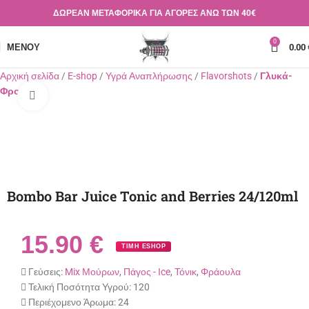
ΔΩΡΕΑΝ ΜΕΤΑΦΟΡΙΚΑ ΓΙΑ ΑΓΟΡΕΣ ΑΝΩ ΤΩΝ 40€
0
ΜΕΝΟΎ
0.00
Αρχική σελίδα
E-shop
Υγρά Αναπλήρωσης
Flavorshots
Γλυκά-
Φρούτα
Κλικ για μεγέθυνση
Bombo Bar Juice Tonic and Berries 24/120ml
15.90
€
ΤΙΜΗ ESHOP
Γεύσεις:
Mix Μούρων
,
Πάγος - Ιce
,
Τόνικ
,
Φράουλα
Τελική Ποσότητα Υγρού:
120
Περιέχομενο Άρωμα:
24