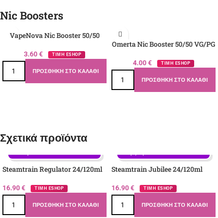
Nic Boosters
VapeNova Nic Booster 50/50
Omerta Nic Booster 50/50 VG/PG
3.60
€
ΤΙΜΗ ESHOP
4.00
€
ΤΙΜΗ ESHOP
ΠΡΟΣΘΉΚΗ ΣΤΟ ΚΑΛΆΘΙ
ΠΡΟΣΘΉΚΗ ΣΤΟ ΚΑΛΆΘΙ
Σχετικά προϊόντα
Γεύση: Κακάο, Καφές, Μπισκότο 
Γεύση: Lime, Ζάχαρη, Πάγος - Ιce, 
Βουτύρου
Ρούμι, Φράουλα
Steamtrain Regulator 24/120ml
Steamtrain Jubilee 24/120ml
16.90
€
16.90
€
ΤΙΜΗ ESHOP
ΤΙΜΗ ESHOP
ΠΡΟΣΘΉΚΗ ΣΤΟ ΚΑΛΆΘΙ
ΠΡΟΣΘΉΚΗ ΣΤΟ ΚΑΛΆΘΙ