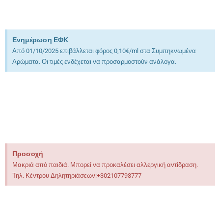
Ενημέρωση ΕΦΚ
Από 01/10/2025 επιβάλλεται φόρος 0,10€/ml στα Συμπηκνωμένα
Αρώματα. Οι τιμές ενδέχεται να προσαρμοστούν ανάλογα.
Προσοχή
Το προϊόν δεν μπορεί να ατμιστεί απευθείας, χρειάζεται αραίωση με
βάσεις που προορίζονται για χρήση με ηλεκτρονικό τσιγάρο
Προσοχή
Μακριά από παιδιά. Μπορεί να προκαλέσει αλλεργική αντίδραση.
Τηλ. Κέντρου Δηλητηριάσεων:+302107793777