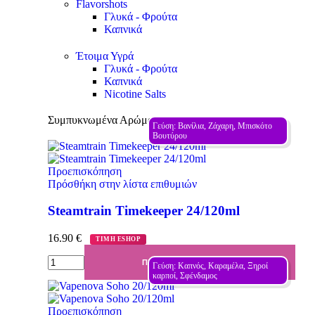
Flavorshots
Γλυκά - Φρούτα
Καπνικά
Έτοιμα Υγρά
Γλυκά - Φρούτα
Καπνικά
Nicotine Salts
Συμπυκνωμένα Αρώματα (DIY)
Γεύση: Βανίλια, Ζάχαρη, Μπισκότο 
Βουτύρου
Προεπισκόπηση
Πρόσθήκη στην λίστα επιθυμιών
Steamtrain Timekeeper 24/120ml
16.90
€
ΤΙΜΗ ESHOP
ΠΡΟΣΘΉΚΗ ΣΤΟ ΚΑΛΆΘΙ
Γεύση: Καπνός, Καραμέλα, Ξηροί 
καρποί, Σφένδαμος
Προεπισκόπηση