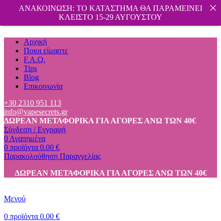
ΑΝΑΚΟΙΝΩΣΗ: ΤΟ ΚΑΤΑΣΤΗΜΑ ΘΑ ΠΑΡΑΜΕΙΝΕΙ
ΚΛΕΙΣΤΟ 15-29 ΑΥΓΟΥΣΤΟΥ
Αρχική
Ποιοι είμαστε
F.A.Q.
Tips
Blog
Επικοινωνία
+30 2310 951 113
info@vapesecrets.gr
ΔΩΡΕΑΝ ΜΕΤΑΦΟΡΙΚΑ ΓΙΑ ΑΓΟΡΕΣ ΑΝΩ ΤΩΝ 40€
Σύνδεση / Εγγραφή
0
Αγαπημένα
0
προϊόντα
0.00
€
Παρακολούθηση Παραγγελίας
ΔΩΡΕΑΝ ΜΕΤΑΦΟΡΙΚΑ ΓΙΑ ΑΓΟΡΕΣ ΑΝΩ ΤΩΝ 40€
Μενού
0
προϊόντα
0.00
€