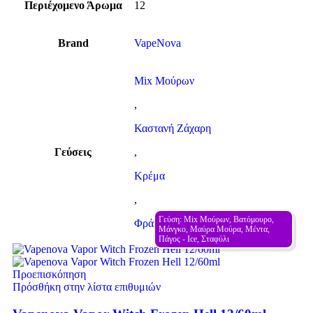
Περιέχομενο Άρωμα
12
Brand
VapeNova
Mix Μούρων
,
Καστανή Ζάχαρη
Γεύσεις
,
Κρέμα
,
Γεύση: Mix Μούρων, Βατόμουρο, 
Φράουλα
Μάνγκο, Μαύρα Μούρα, Μέντα, 
Πάγος - Ιce, Σταφύλι
Προεπισκόπηση
Πρόσθήκη στην λίστα επιθυμιών