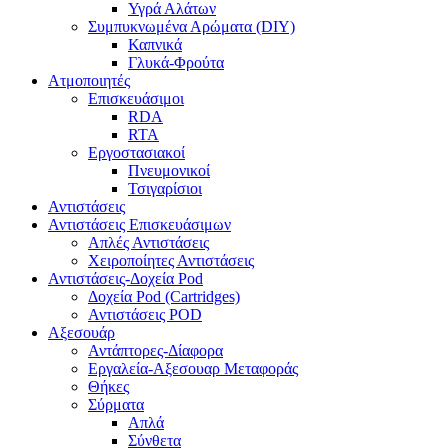
Υγρά Αλάτων
Συμπυκνωμένα Αρώματα (DIY)
Καπνικά
Γλυκά-Φρούτα
Ατμοποιητές
Επισκευάσιμοι
RDA
RTA
Εργοστασιακοί
Πνευμονικοί
Τσιγαρίσιοι
Αντιστάσεις
Αντιστάσεις Επισκευάσιμων
Απλές Αντιστάσεις
Χειροποίητες Αντιστάσεις
Αντιστάσεις-Δοχεία Pod
Δοχεία Pod (Cartridges)
Αντιστάσεις POD
Αξεσουάρ
Αντάπτορες-Δίαφορα
Εργαλεία-Αξεσουαρ Μεταφοράς
Θήκες
Σύρματα
Απλά
Σύνθετα