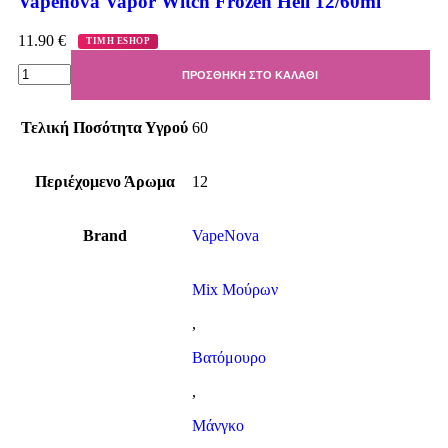
Vapenova Vapor Witch Frozen Hell 12/60ml
11.90
€
ΤΙΜΗ ESHOP
ΠΡΟΣΘΉΚΗ ΣΤΟ ΚΑΛΆΘΙ
Τελική Ποσότητα Υγρού
60
Περιέχομενο Άρωμα
12
Brand
VapeNova
Mix Μούρων
,
Βατόμουρο
,
Μάνγκο