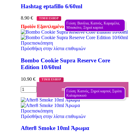
Hashtag eptafillo 6/60ml
8.90
€
ΤΙΜΗ ESHOP
Γεύση: Βανίλια, Καπνός, Καραμέλα, 
Προϊόν Εξαντλημένο
Μπισκότο, Ξηροί καρποί
Προεπισκόπηση
Πρόσθήκη στην λίστα επιθυμιών
Bombo Cookie Supra Reserve Core
Edition 10/60ml
10.90
€
ΤΙΜΗ ESHOP
ΠΡΟΣΘΉΚΗ ΣΤΟ ΚΑΛΆΘΙ
Γεύση: Καπνός, Ξηροί καρποί, Σιρόπι 
Καλαμποκιού
Προεπισκόπηση
Πρόσθήκη στην λίστα επιθυμιών
After8 Smoke 10ml Άρωμα