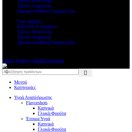
Τρόποι αποστολής
Τρόποι πληρωμής
Παρακολούθηση Παραγγελίας
Όροι χρήσης
Πολιτική Απορρήτου
Τρόποι αποστολής
Τρόποι πληρωμής
Παρακολούθηση Παραγγελίας
Copyright 2024 by Vapesecrets. All rights Reserved. Powered by
Harris Thanos - Digital Solutions
Μενού
Κατηγορίες
Υγρά Αναπλήρωσης
Flavorshots
Καπνικά
Γλυκά-Φρούτα
Έτοιμα Υγρά
Καπνικά
Γλυκά-Φρούτα