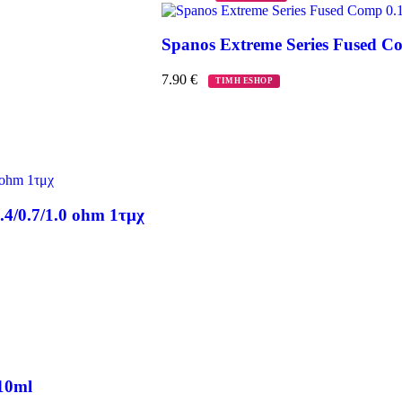
Spanos Extreme Series Fused C
7.90
€
ΤΙΜΗ ESHOP
.4/0.7/1.0 ohm 1τμχ
 10ml