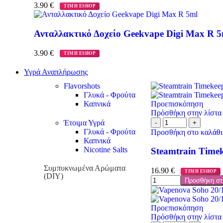
3.90
€
ΤΙΜΗ ESHOP
Ανταλλακτικό Δοχείο Geekvape Digi Max R 5
3.90
€
ΤΙΜΗ ESHOP
Υγρά Αναπλήρωσης
Flavorshots
Γλυκά - Φρούτα
Καπνικά
Προεπισκόπηση
Πρόσθήκη στην λίστα
Έτοιμα Υγρά
Γλυκά - Φρούτα
Προσθήκη στο καλάθι
Καπνικά
Nicotine Salts
Steamtrain Time
Συμπυκνωμένα Αρώματα
16.90
€
ΤΙΜΗ ESHOP
(DIY)
Προσθήκη στ
Προεπισκόπηση
Πρόσθήκη στην λίστα