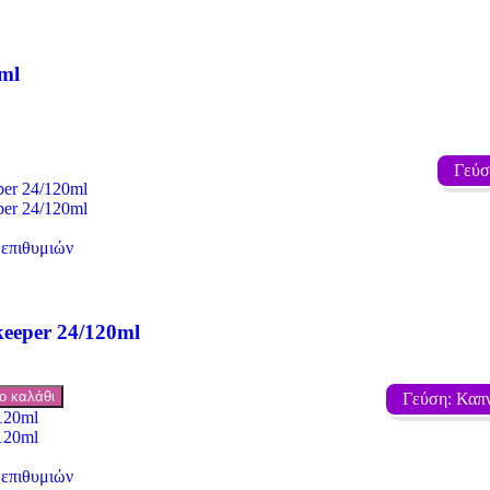
ml
Γεύσ
 επιθυμιών
keeper 24/120ml
ο καλάθι
Γεύση: Καπν
 επιθυμιών