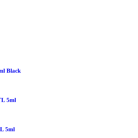
ml Black
TL 5ml
TL 5ml