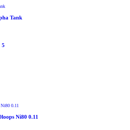
lpha Tank
 5
0loops Ni80 0.11