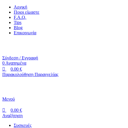
0
0
Αρχική
Ποιοι είμαστε
F.A.Q.
Tips
Blog
Επικοινωνία
+30 2310 951 113
info@vapesecrets.gr
ΔΩΡΕΑΝ ΜΕΤΑΦΟΡΙΚΑ ΓΙΑ ΑΓΟΡΕΣ ΑΝΩ ΤΩΝ 40€
Σύνδεση / Εγγραφή
0
Αγαπημένα
0.00
€
Παρακολούθηση Παραγγελίας
Μενού
0.00
€
Αναζήτηση
Συσκευές