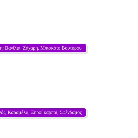
η: Βανίλια, Ζάχαρη, Μπισκότο Βουτύρου
ός, Καραμέλα, Ξηροί καρποί, Σφένδαμος