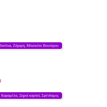
Βανίλια, Ζάχαρη, Μπισκότο Βουτύρου
l
, Καραμέλα, Ξηροί καρποί, Σφένδαμος