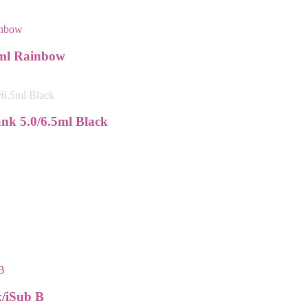
0ml Rainbow
nk 5.0/6.5ml Black
x/iSub B