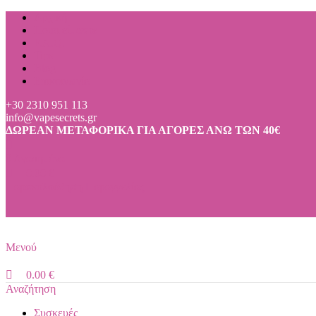
0
0
0
Αρχική
Ποιοι είμαστε
F.A.Q.
Tips
Blog
Επικοινωνία
+30 2310 951 113
info@vapesecrets.gr
ΔΩΡΕΑΝ ΜΕΤΑΦΟΡΙΚΑ ΓΙΑ ΑΓΟΡΕΣ ΑΝΩ ΤΩΝ 40€
0
Αγαπημένα
0.00
€
Παρακολούθηση Παραγγελίας
Μενού
0.00
€
Αναζήτηση
Συσκευές