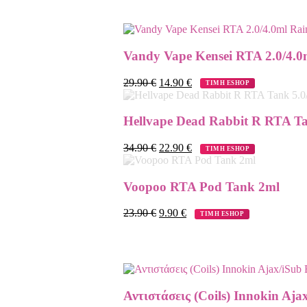
Vandy Vape Kensei RTA 2.0/4.
29.90
€
14.90
€
ΤΙΜΗ ESHOP
Hellvape Dead Rabbit R RTA Ta
34.90
€
22.90
€
ΤΙΜΗ ESHOP
Voopoo RTA Pod Tank 2ml
23.90
€
9.90
€
ΤΙΜΗ ESHOP
Αντιστάσεις (Coils) Innokin Aja