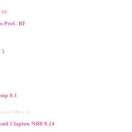
bis ProC BF
 5
omp 0.1
used Clapton Ni80 0.24