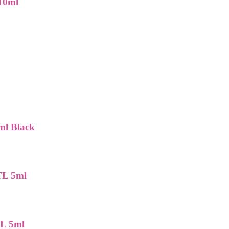
 10ml
ml Black
TL 5ml
TL 5ml