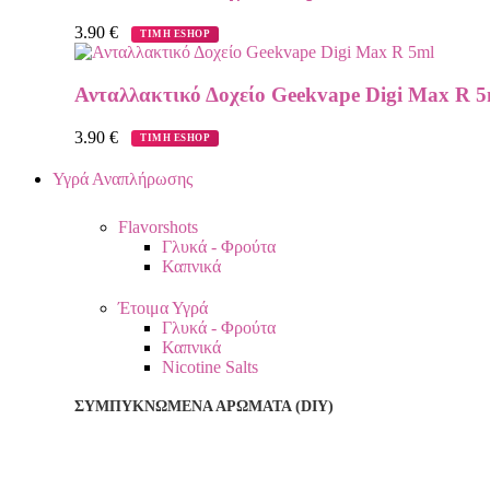
3.90
€
ΤΙΜΗ ESHOP
Ανταλλακτικό Δοχείο Geekvape Digi Max R 5
3.90
€
ΤΙΜΗ ESHOP
Υγρά Αναπλήρωσης
Flavorshots
Γλυκά - Φρούτα
Καπνικά
Έτοιμα Υγρά
Γλυκά - Φρούτα
Καπνικά
Nicotine Salts
ΣΥΜΠΥΚΝΩΜΈΝΑ ΑΡΏΜΑΤΑ (DIY)