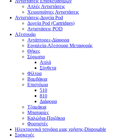
Αντιστάσεις Επισκευάσιμων
Απλές Αντιστάσεις
Χειροποίητες Αντιστάσεις
Αντιστάσεις-Δοχεία Pod
Δοχεία Pod (Cartridges)
Αντιστάσεις POD
Αξεσουάρ
Αντάπτορες-Δίαφορα
Εργαλεία-Αξεσουαρ Μεταφοράς
Θήκες
Σύρματα
Απλά
Σύνθετα
Φίλτρα
Βαμβάκια
Επιστόμια
510
810
Διάφορα
Τζαμάκια
Μπαταρίες
Καλώδια-Πριζάκια
Φορτιστές
Ηλεκτρονικά τσιγάρα μιας χρήσης-Disposable
Συσκευές