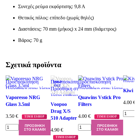
Συνεχές ρεύμα εκφόρτισης: 9,8 Α
Θετικός πόλος: επίπεδο (χωρίς θηλές)
Διαστάσεις: 70 mm (μήκος) x 24 mm (διάμετρος)
Βάρος: 70 g
Σχετικά προϊόντα
Προεπισκόπηση
Προεπισκόπηση
Προεπισκόπηση
Προεπι
SOLD
OUT
Πρόσθήκη στην λίστα
Πρόσθήκη στην
Πρόσθήκη στην λίστα
Πρόσθήκ
Kiwi Fil
επιθυμιών
λίστα επιθυμιών
επιθυμιών
επιθυμι
Vaporesso NRG
Quawins Vstick Pro
4.00
€
Glass 3.5ml
Voopoo
Filters
Drag X/S
3.50
€
4.00
€
ΤΙΜΗ ESHOP
ΤΙΜΗ ESHOP
510 Adapter
ΠΡΟΣΘΉΚΗ
ΠΡΟΣΘΉΚΗ
4.90
€
ΣΤΟ ΚΑΛΆΘΙ
ΣΤΟ ΚΑΛΆΘΙ
ΤΙΜΗ ESHOP