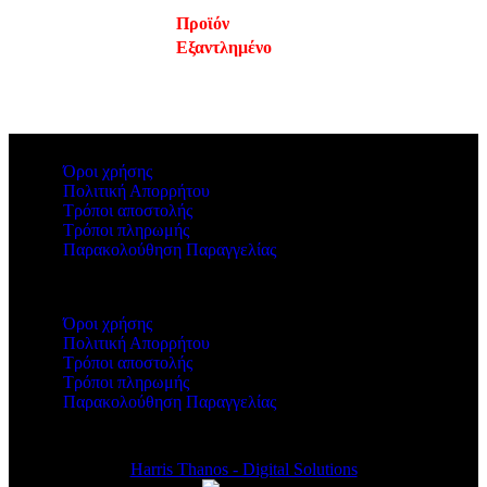
Προϊόν
Εξαντλημένο
Όροι χρήσης
Πολιτική Απορρήτου
Τρόποι αποστολής
Τρόποι πληρωμής
Παρακολούθηση Παραγγελίας
Όροι χρήσης
Πολιτική Απορρήτου
Τρόποι αποστολής
Τρόποι πληρωμής
Παρακολούθηση Παραγγελίας
Copyright 2024 by Vapesecrets. All rights Reserved. Powered by
Harris Thanos - Digital Solutions