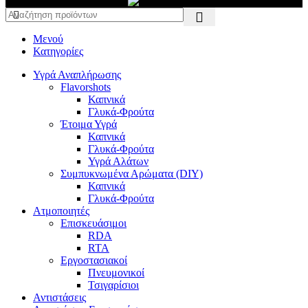
Μενού
Κατηγορίες
Υγρά Αναπλήρωσης
Flavorshots
Καπνικά
Γλυκά-Φρούτα
Έτοιμα Υγρά
Καπνικά
Γλυκά-Φρούτα
Υγρά Αλάτων
Συμπυκνωμένα Αρώματα (DIY)
Καπνικά
Γλυκά-Φρούτα
Ατμοποιητές
Επισκευάσιμοι
RDA
RTA
Εργοστασιακοί
Πνευμονικοί
Τσιγαρίσιοι
Αντιστάσεις