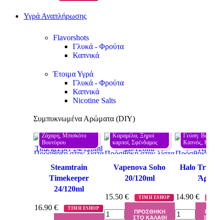
Υγρά Αναπλήρωσης
Flavorshots
Γλυκά - Φρούτα
Καπνικά
Έτοιμα Υγρά
Γλυκά - Φρούτα
Καπνικά
Nicotine Salts
Συμπυκνωμένα Αρώματα (DIY)
Γεύση: Βανίλια, 
Γεύση: Καπνός, 
Ζάχαρη, Μπισκότο 
Καραμέλα, Ξηροί 
Γεύση: Βανίλια,
Προεπισκόπηση
Προεπισκόπηση
Προεπισκ
Βουτύρου
καρποί, Σφένδαμος
Καπνός, Καρα
Πρόσθήκη στην λίστα
Πρόσθήκη στην λίστα
Πρόσθήκη στη
επιθυμιών
επιθυμιών
επιθυμι
Steamtrain
Vapenova Soho
Halo Tribec
Timekeeper
20/120ml
Άρωμ
24/120ml
15.50
€
14.90
€
ΤΙΜΗ ESHOP
ΤΙΜ
16.90
€
ΤΙΜΗ ESHOP
ΠΡΟΣΘΉΚΗ
ΠΡΟ
ΣΤΟ ΚΑΛΆΘΙ
ΣΤΟ 