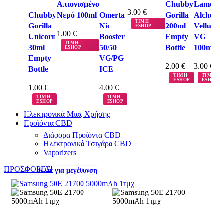
Απιονισμένο
Chubby
Lamda
3.00
€
Chubby
Νερό 100ml
Omerta
Gorilla
Alchem
ΤΙΜΗ
Gorilla
Nic
200ml
Velluto
ESHOP
1.00
€
Unicorn
Booster
Empty
VG
ΤΙΜΗ
30ml
50/50
Bottle
100ml
ESHOP
Empty
VG/PG
2.00
€
3.00
€
Bottle
ICE
ΤΙΜΗ
ΤΙΜΗ
ESHOP
ESHOP
1.00
€
4.00
€
ΤΙΜΗ
ΤΙΜΗ
ESHOP
ESHOP
Ηλεκτρονικά Μιας Χρήσης
Προϊόντα CBD
Διάφορα Προϊόντα CBD
Ηλεκτρονικά Τσιγάρα CBD
Vaporizers
ΠΡΟΣΦΟΡΕΣ!
Κλικ για μεγέθυνση