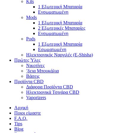
Kits
1 Εξωτερική Μπαταρία
Ενσωματωμένη
Mods
1 Εξωτερική Μπαταρία
2 Εξωτερικές Μπαταρίες
Ενσωματωμένη
Pods
1 Εξωτερική Μπαταρία
Εσωματωμένη
Ηλεκτρονικός Ναργιλές (E-Shisha)
Πρώτες Ύλες
Νικοτίνες
’δεια Μπουκάλια
Βάσεις
Προϊόντα CBD
Διάφορα Προϊόντα CBD
Ηλεκτρονικά Τσιγάρα CBD
Vaporizers
Αρχική
Ποιοι είμαστε
F.A.Q.
Tips
Blog