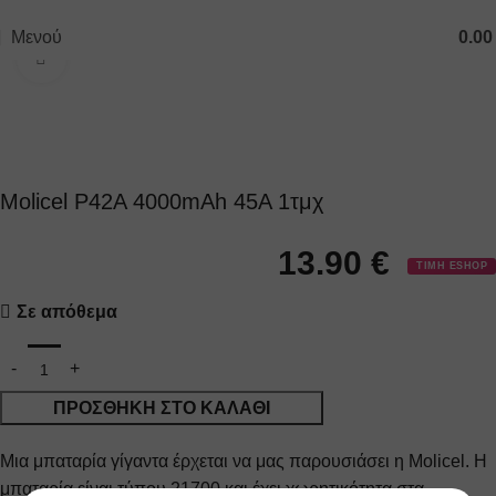
ΔΩΡΕΑΝ ΜΕΤΑΦΟΡΙΚΑ ΓΙΑ ΑΓΟΡΕΣ ΑΝΩ ΤΩΝ 40€
Μενού
0.0
Κλικ για μεγέθυνση
Molicel P42A 4000mAh 45A 1τμχ
13.90
€
ΤΙΜΗ ESHOP
Σε απόθεμα
ΠΡΟΣΘΉΚΗ ΣΤΟ ΚΑΛΆΘΙ
Μια μπαταρία γίγαντα έρχεται να μας παρουσιάσει η Molicel. Η
μπαταρία είναι τύπου 21700 και έχει χωρητικότητα στα