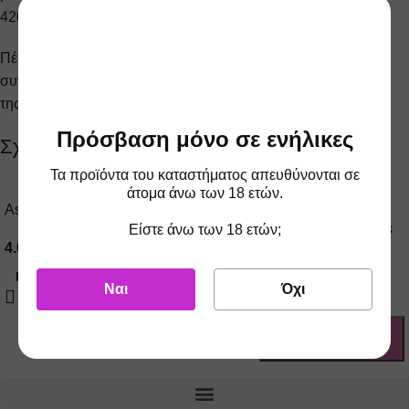
4200mAh κάτι που της δίνει εξαιρετικά μεγάλη αυτονομία.
Πέρα όμως από την μεγάλη αυτονομία της μπαταρίας η
συνεχής αποφόρτισης της μπορεί να φτάσει τα 45A κάτι που
της δίνει απλά την σκυτάλη της πρωτιάς στην κατηγορία της.
Πρόσβαση μόνο σε ενήλικες
Σχετικά προϊόντα
Τα προϊόντα του καταστήματος απευθύνονται σε
άτομα άνω των 18 ετών.
Aspire Pockex Tubes Blue
Aspire Nautilus 3 D24 Glass
Είστε άνω των 18 ετών;
4.00
€
ΤΙΜΗ ESHOP
3.00
€
ΤΙΜΗ ESHOP
ΠΡΟΣΘΉΚΗ ΣΤΟ ΚΑΛΆΘΙ
Ναι
Όχι
ΠΡΟΣΘΉΚΗ ΣΤΟ ΚΑΛΆΘΙ
Προσθήκη στο
Προσθήκη στο
καλάθι
καλάθι