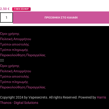
2.50
€
ΤΙΜΗ ESHOP
ΠΡΟΣΘΉΚΗ ΣΤΟ ΚΑΛΆΘΙ
Όροι χρήσης
Πολιτική Απορρήτου
Τρόποι αποστολής
Τρόποι πληρωμής
Παρακολούθηση Παραγγελίας
Όροι χρήσης
Πολιτική Απορρήτου
Τρόποι αποστολής
Τρόποι πληρωμής
Παρακολούθηση Παραγγελίας
Copyright 2024 by Vapesecrets. All rights Reserved. Powered by
Harris
Thanos - Digital Solutions