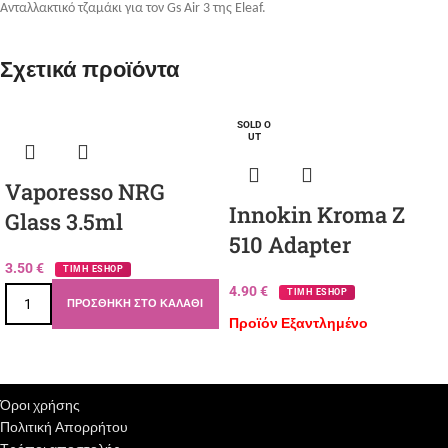
Ανταλλακτικό τζαμάκι για τον Gs Air 3 της Eleaf.
Σχετικά προϊόντα
SOLD O
UT
Vaporesso NRG
Innokin Kroma Z
Glass 3.5ml
510 Adapter
3.50
€
ΤΙΜΗ ESHOP
4.90
€
ΤΙΜΗ ESHOP
ΠΡΟΣΘΉΚΗ ΣΤΟ ΚΑΛΆΘΙ
Προϊόν Εξαντλημένο
Όροι χρήσης
Πολιτική Απορρήτου