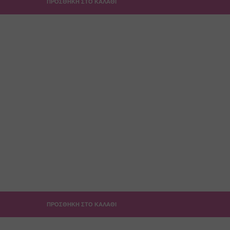
ΠΡΟΣΘΉΚΗ ΣΤΟ ΚΑΛΆΘΙ
Προεπισκόπηση
Πρόσθήκη στην λίστα επιθυμιών
Vapenova Soho 20/120ml
15.50
€
ΤΙΜΗ ESHOP
ΠΡΟΣΘΉ
Προεπισκόπηση
Πρόσθήκη στην λίστα επιθυμιών
Halo Tribeca 30ml Άρωμα
14.90
€
ΤΙΜΗ ESHOP
ΠΡΟΣΘΉ
ΠΡΟΣΘΉΚΗ ΣΤΟ ΚΑΛΆΘΙ
Προεπισκόπηση