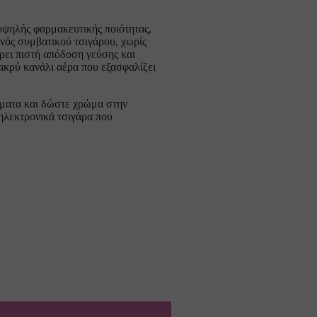
υψηλής φαρμακευτικής ποιότητας,
ενός συμβατικού τσιγάρου, χωρίς
έρει πιστή απόδοση γεύσης και
ακρύ κανάλι αέρα που εξασφαλίζει
ώματα
και δώστε χρώμα στην
ηλεκτρονικά τσιγάρα
που
Γεύση: Βανίλια, Ζάχαρη, Μπισκότο 
Βουτύρου
ΚΗ ΣΤΟ ΚΑΛΆΘΙ
Γεύση: Καπνός, Καραμέλα, Ξηροί 
καρποί, Σφένδαμος