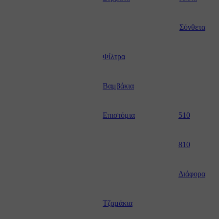
ull
Σύνθετα
Φίλτρα
G
Βαμβάκια
Επιστόμια
510
810
Διάφορα
Τζαμάκια