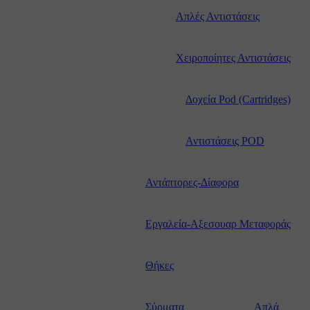
Απλές Αντιστάσεις
Χειροποίητες Αντιστάσεις
pty Bottle
Δοχεία Pod (Cartridges)
tle
Αντιστάσεις POD
Αντάπτορες-Δίαφορα
le
Εργαλεία-Αξεσουαρ Μεταφοράς
G ICE
Θήκες
Σύρματα
Απλά