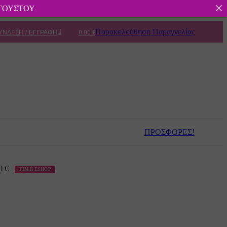
ΥΓΟΥΣΤΟΥ
Παρακολούθηση Παραγγελίας
ΎΝΔΕΣΗ / ΕΓΓΡΑΦΉ
0.00
€
ΠΡΟΣΦΟΡΕΣ!
00
€
ΤΙΜΗ ESHOP