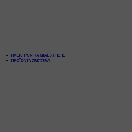
ΗΛΕΚΤΡΟΝΙΚΆ ΜΙΑΣ ΧΡΉΣΗΣ
ΠΡΟΪΌΝΤΑ CBD
NEW!
Διάφορα Προϊόντα CBD
Ηλεκτρονικά Τσιγάρα CBD
Vaporizers