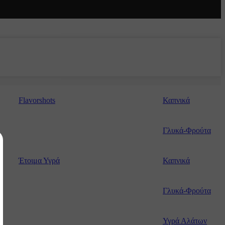
ΚΗ ΣΤΟ ΚΑΛΆΘΙ
Γεύση: Καπνός
Flavorshots
Καπνικά
Γλυκά-Φρούτα
ΚΗ ΣΤΟ ΚΑΛΆΘΙ
Γεύση: Βανίλια, Καπνός, Καραμέλα, 
Ξηροί καρποί
Έτοιμα Υγρά
Καπνικά
Γλυκά-Φρούτα
Υγρά Αλάτων