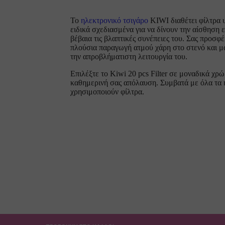
L 5ml
Το
ηλεκτρονικό τσιγάρο
KIWI διαθέτει φίλτρα 
ειδικά σχεδιασμένα για να δίνουν την αίσθηση 
βέβαια τις βλαπτικές συνέπειες του. Σας προσφ
πλούσια παραγωγή ατμού χάρη στο στενό και μ
την απροβλήματιστη λειτουργία του.
l
Επιλέξτε το
Kiwi 20 pcs Filter
σε μοναδικά χρ
καθημερινή σας απόλαυση. Συμβατά με όλα τα
χρησιμοποιούν φίλτρα.
Προεπισκόπηση
Πρόσθήκη στην λίστα επιθυμιών
Steamtrain Timekeeper 24/120ml
16.90
€
ΤΙΜΗ ESHOP
ΠΡΟΣΘΉ