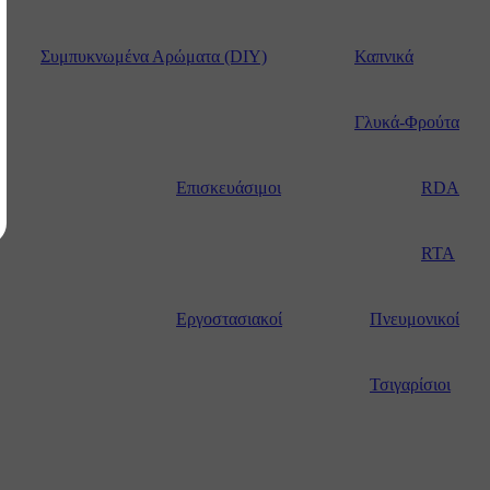
ΚΗ ΣΤΟ ΚΑΛΆΘΙ
Συμπυκνωμένα Αρώματα (DIY)
Καπνικά
ξεσουάρ μεταφοράς
Γλυκά-Φρούτα
Επισκευάσιμοι
RDA
RTA
Εργοστασιακοί
Πνευμονικοί
l
Τσιγαρίσιοι
le