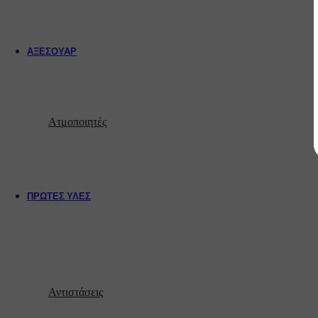
ΑΞΕΣΟΥΆΡ
Αν
Σύρματα
Απλά σύρματα
Θή
Σύνθετα σύρματα
Ατμοποιητές
Μπ
Επιστόμια (Drip Tips)
510
Κα
810
Φο
ΠΡΏΤΕΣ ΎΛΕΣ
Νic Boosters
Βάσεις
Άδεια μπουκαλάκια
Αντιστάσεις