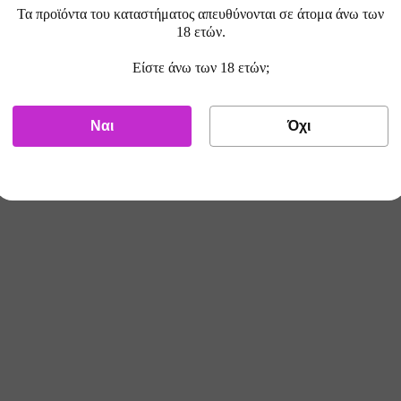
Τα προϊόντα του καταστήματος απευθύνονται σε άτομα άνω των
ΠΡΟΣΘΉ
18 ετών.
Είστε άνω των 18 ετών;
τάπτορες - Διάφορα
Εργαλεία - Α
Ναι
Όχι
κες
Δοχεία Pod
αταρίες
Βαμβάκια
λώδια - Πριζάκια
Φίλτρα
ρτιστές
Τζαμάκια
Lamda Alchemy Tuono PG 250m
8.00
€
ΤΙΜΗ ESHOP
Chubby Gorilla 60ml Empty Bott