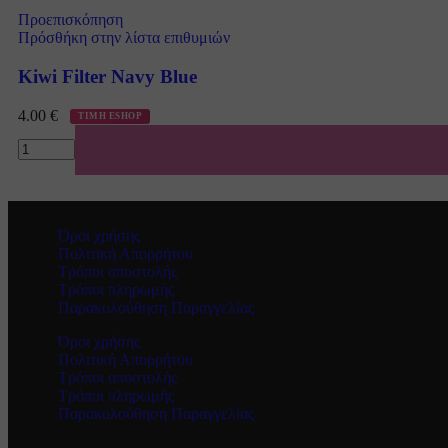
Προεπισκόπηση
Πρόσθήκη στην λίστα επιθυμιών
Kiwi Filter Navy Blue
4.00
€
ΤΙΜΗ ESHOP
Όροι χρήσης
Πολιτική Απορρήτου
Τρόποι αποστολής
Τρόποι πληρωμής
Παρακολούθηση Παραγγελίας
Όροι χρήσης
Πολιτική Απορρήτου
Τρόποι αποστολής
Τρόποι πληρωμής
Παρακολούθηση Παραγγελίας