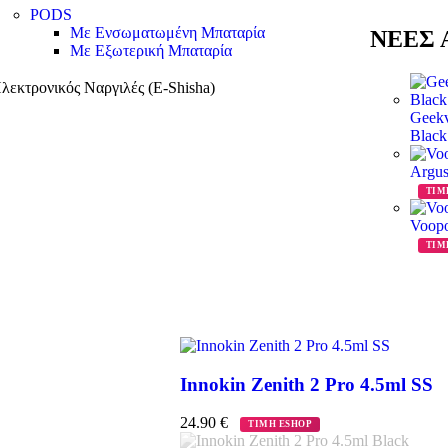
PODS
Με Ενσωματωμένη Μπαταρία
ΝΕΕΣ Α
Με Εξωτερική Μπαταρία
λεκτρονικός Ναργιλές (E-Shisha)
Geekv
Blac
Argus
ΤΙΜ
Voopo
ΤΙΜ
Innokin Zenith 2 Pro 4.5ml SS
24.90
€
ΤΙΜΗ ESHOP