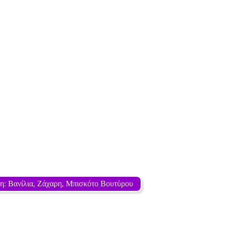
η: Βανίλια, Ζάχαρη, Μπισκότο Βουτύρου