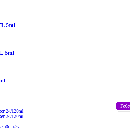
TL 5ml
TL 5ml
ml
Γεύσ
 επιθυμιών