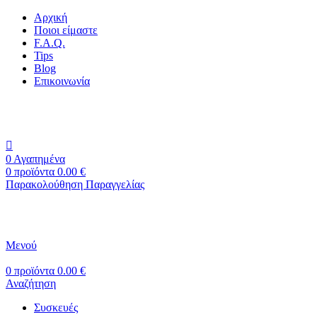
Αρχική
Ποιοι είμαστε
F.A.Q.
Tips
Blog
Επικοινωνία
+30 2310 951 113
info@vapesecrets.gr
ΔΩΡΕΑΝ ΜΕΤΑΦΟΡΙΚΑ ΓΙΑ ΑΓΟΡΕΣ ΑΝΩ ΤΩΝ 40€
0
Αγαπημένα
0
προϊόντα
0.00
€
Παρακολούθηση Παραγγελίας
Μενού
0
προϊόντα
0.00
€
Αναζήτηση
Συσκευές