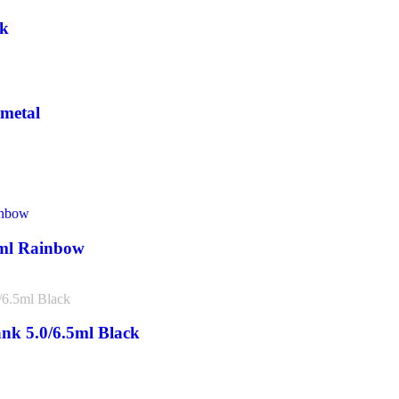
ck
nmetal
0ml Rainbow
nk 5.0/6.5ml Black