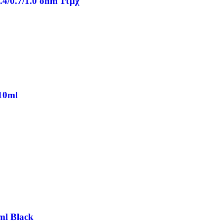
.4/0.7/1.0 ohm 1τμχ
 10ml
ml Black