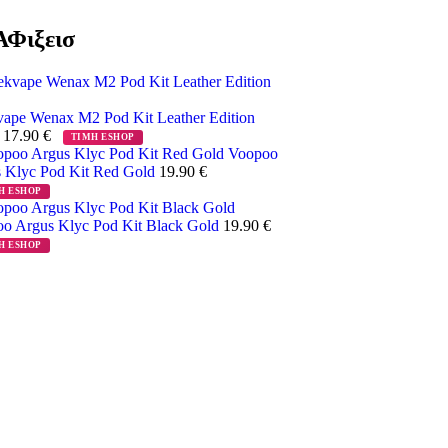
Φιξεισ
ape Wenax M2 Pod Kit Leather Edition
k
17.90
€
ΤΙΜΗ ESHOP
Voopoo
 Klyc Pod Kit Red Gold
19.90
€
Η ESHOP
o Argus Klyc Pod Kit Black Gold
19.90
€
Η ESHOP