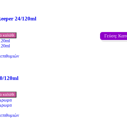
keeper 24/120ml
ο καλάθι
Γεύση: Καπν
 επιθυμιών
0/120ml
ο καλάθι
 επιθυμιών