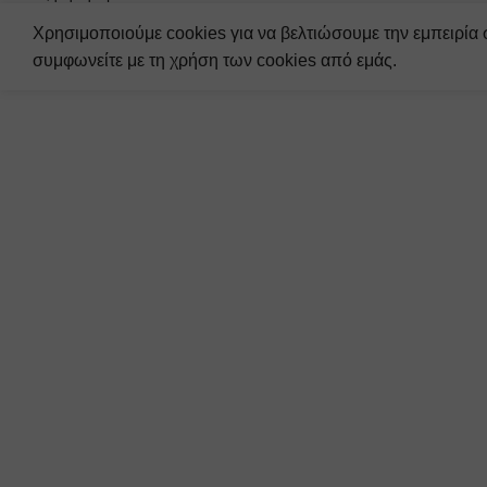
Ο λογαριασμός μου
Αναζήτηση
Χρησιμοποιούμε cookies για να βελτιώσουμε την εμπειρία 
συμφωνείτε με τη χρήση των cookies από εμάς.
Ξεκινήστε να πληκτρολογείτε για να δείτε τα προϊόντα που αναζ