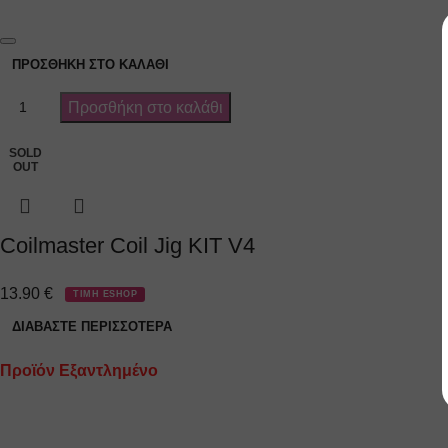
ΠΡΟΣΘΉΚΗ ΣΤΟ ΚΑΛΆΘΙ
Προσθήκη στο καλάθι
SOLD
OUT
Coilmaster Coil Jig KIT V4
13.90
€
ΤΙΜΗ ESHOP
ΔΙΑΒΆΣΤΕ ΠΕΡΙΣΣΌΤΕΡΑ
Προϊόν Εξαντλημένο