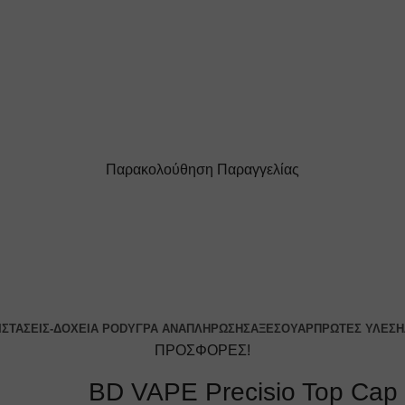
Παρακολούθηση Παραγγελίας
ΔΩΡΕΑΝ ΜΕΤΑΦΟΡΙΚΑ ΓΙΑ ΑΓΟΡΕΣ ΑΝΩ ΤΩΝ 40€
ΙΣΤΆΣΕΙΣ-ΔΟΧΕΊΑ POD
ΥΓΡΆ ΑΝΑΠΛΉΡΩΣΗΣ
ΑΞΕΣΟΥΆΡ
ΠΡΏΤΕΣ ΎΛΕΣ
Η
ΠΡΟΣΦΟΡΕΣ!
BD VAPE Precisio Top Cap