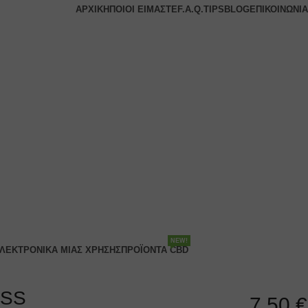
ΑΡΧΙΚΉ
ΠΟΙΟΙ ΕΊΜΑΣΤΕ
F.A.Q.
TIPS
BLOG
ΕΠΙΚΟΙΝΩΝΊΑ
NEW!
ΛΕΚΤΡΟΝΙΚΆ ΜΙΑΣ ΧΡΉΣΗΣ
ΠΡΟΪΌΝΤΑ CBD
 SS
7.50
€