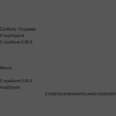
+30 2310 951 113
info@vapesecrets.gr
ΔΩΡΕΑΝ ΜΕΤΑΦΟΡΙΚΑ ΓΙΑ ΑΓΟΡΕΣ ΑΝΩ ΤΩΝ 40€
Σύνδεση / Εγγραφή
0
Αγαπημένα
0
προϊόντα
0.00
€
Μενού
0
προϊόντα
0.00
€
Αναζήτηση
ΣΥΣΚΕΥΈΣ
ΑΤΜΟΠΟΙΗΤΈΣ
ΑΝΤΙΣΤΆΣΕΙΣ
ΑΝΤ