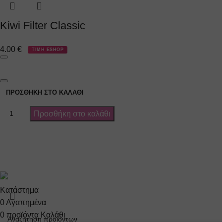
Kiwi Filter Classic
4.00
€
ΤΙΜΗ ESHOP
ΠΡΟΣΘΉΚΗ ΣΤΟ ΚΑΛΆΘΙ
Προσθήκη στο καλάθι
Όροι χρήσης
Πολιτική Α
Copyright 2024 by Vapesecrets. All rights Reserved. Powered 
Κατάστημα
0
Αγαπημένα
0
προϊόντα
Καλάθι