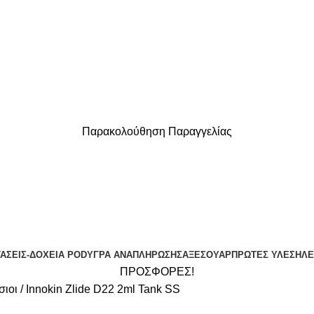
Παρακολούθηση Παραγγελίας
ΔΩΡΕΑΝ ΜΕΤΑΦΟΡΙΚΑ ΓΙΑ ΑΓΟΡΕΣ ΑΝΩ ΤΩΝ 40€
ΤΆΣΕΙΣ-ΔΟΧΕΊΑ POD
ΥΓΡΆ ΑΝΑΠΛΉΡΩΣΗΣ
ΑΞΕΣΟΥΆΡ
ΠΡΏΤΕΣ ΎΛΕΣ
ΗΛΕ
ΠΡΟΣΦΟΡΕΣ!
σιοι
Innokin Zlide D22 2ml Tank SS