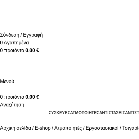
+30 2310 951 113
info@vapesecrets.gr
ΔΩΡΕΑΝ ΜΕΤΑΦΟΡΙΚΑ ΓΙΑ ΑΓΟΡΕΣ ΑΝΩ ΤΩΝ 40€
Σύνδεση / Εγγραφή
0
Αγαπημένα
0
προϊόντα
0.00
€
Μενού
0
προϊόντα
0.00
€
Αναζήτηση
ΣΥΣΚΕΥΈΣ
ΑΤΜΟΠΟΙΗΤΈΣ
ΑΝΤΙΣΤΆΣΕΙΣ
ΑΝΤΙΣ
Αρχική σελίδα
E-shop
Ατμοποιητές
Εργοστασιακοί
Τσιγαρί