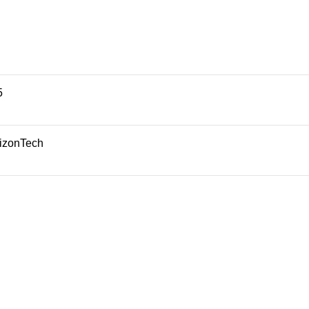
5
izonTech