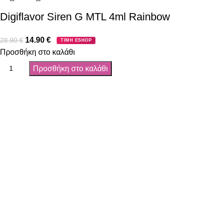
Digiflavor Siren G MTL 4ml Rainbow
14.90
€
28.90
€
ΤΙΜΗ ESHOP
Προσθήκη στο καλάθι
Προσθήκη στο καλάθι
Όροι χρήσης
Πολιτική Απορρήτου
Τρόποι αποστολής
Τρόποι πληρωμής
Παρακολούθηση Παραγγελίας
Όροι χρήσης
Πολιτική Απορρήτου
Τρόποι αποστολής
Τρόποι πληρωμής
Παρακολούθηση Παραγγελίας