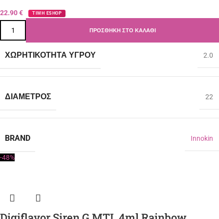
22.90
€
ΤΙΜΗ ESHOP
ΠΡΟΣΘΉΚΗ ΣΤΟ ΚΑΛΆΘΙ
ΧΩΡΗΤΙΚΌΤΗΤΑ ΥΓΡΟΎ
2.0
ΔΙΆΜΕΤΡΟΣ
22
BRAND
Innokin
-48%
Digiflavor Siren G MTL 4ml Rainbow