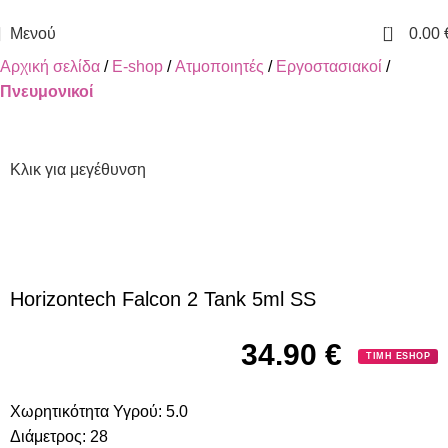
ΔΩΡΕΑΝ ΜΕΤΑΦΟΡΙΚΑ ΓΙΑ ΑΓΟΡΕΣ ΑΝΩ ΤΩΝ 40€
0
Μενού
0.00
Αρχική σελίδα
E-shop
Ατμοποιητές
Εργοστασιακοί
Πνευμονικοί
Κλικ για μεγέθυνση
Horizontech Falcon 2 Tank 5ml SS
34.90
€
ΤΙΜΗ ESHOP
Χωρητικότητα Υγρού:
5.0
Διάμετρος:
28