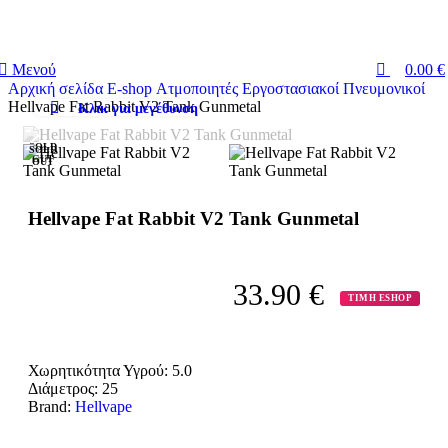
0
0
ΔΩΡΕΑΝ ΜΕΤΑΦΟΡΙΚΑ ΓΙΑ ΑΓΟΡΕΣ ΑΝΩ ΤΩΝ 40€
Μενού
0.00
€
Αρχική σελίδα
E-shop
Ατμοποιητές
Εργοστασιακοί
Πνευμονικοί
Hellvape Fat Rabbit V2 Tank Gunmetal
Κλικ για μεγέθυνση
SOLD
SOLD
OUT
OUT
Hellvape Fat Rabbit V2 Tank Gunmetal
33.90
€
ΤΙΜΗ ESHOP
Χωρητικότητα Υγρού:
5.0
Διάμετρος:
25
Brand:
Hellvape