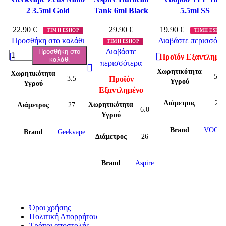
2 3.5ml Gold
Tank 6ml Black
5.5ml SS
22.90
€
29.90
€
19.90
€
ΤΙΜΗ ESHOP
ΤΙΜΗ ESHO
Προσθήκη στο καλάθι
Διαβάστε περισσότε
ΤΙΜΗ ESHOP
Διαβάστε
Προσθήκη στο
Προϊόν Εξαντλημέ
καλάθι
περισσότερα
Χωρητικότητα
Χωρητικότητα
5.5
3.5
Προϊόν
Υγρού
Υγρού
Εξαντλημένο
Διάμετρος
26
Χωρητικότητα
Διάμετρος
27
6.0
Υγρού
Brand
VOOP
Brand
Geekvape
Διάμετρος
26
Brand
Aspire
Όροι χρήσης
Πολιτική Απορρήτου
Τρόποι αποστολής