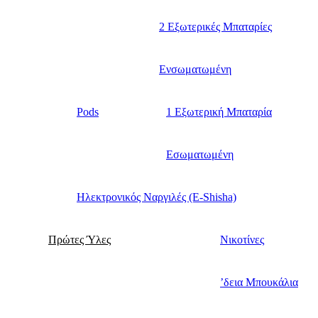
2 Εξωτερικές Μπαταρίες
Ενσωματωμένη
Pods
1 Εξωτερική Μπαταρία
Εσωματωμένη
Ηλεκτρονικός Ναργιλές (E-Shisha)
Πρώτες Ύλες
Νικοτίνες
’δεια Μπουκάλια