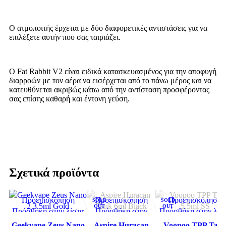
Ο ατμοποιτής έρχεται με δύο διαφορετικές αντιστάσεις για να
επιλέξετε αυτήν που σας ταιριάζει.
Ο Fat Rabbit V2 είναι ειδικά κατασκευασμένος για την αποφυγή
διαρροών με τον αέρα να εισέρχεται από το πάνω μέρος και να
κατευθύνεται ακριβώς κάτω από την αντίσταση προσφέροντας
σας επίσης καθαρή και έντονη γεύση.
Σχετικά προϊόντα
Προεπισκόπηση
Προεπισκόπηση
Προεπισκόπηση
SOLD
SOLD
OUT
OUT
Πρόσθήκη στην λίστα
Πρόσθήκη στην
Πρόσθήκη στην λίσ
επιθυμιών
λίστα επιθυμιών
επιθυμιών
Geekvape Zeus Nano
Aspire Huracan
Voopoo TPP Tan