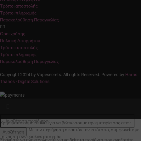
Τρόποι αποστολής
Τρόποι πληρωμής
Παρακολούθηση Παραγγελίας
Όροι χρήσης
Πολιτική Απορρήτου
Τρόποι αποστολής
Τρόποι πληρωμής
Παρακολούθηση Παραγγελίας
Copyright 2024 by Vapesecrets. All rights Reserved. Powered by
Harris
Thanos - Digital Solutions
Χρησιμοποιούμε cookies για να βελτιώσουμε την εμπειρία σας στον
ιστότοπό μας. Με την περιήγηση σε αυτόν τον ιστότοπο, συμφωνείτε με
Αναζήτηση
τη χρήση των cookies από εμάς.
Ξεκινήστε να πληκτρολογείτε για να δείτε τα προϊόντα που αναζητάτε.