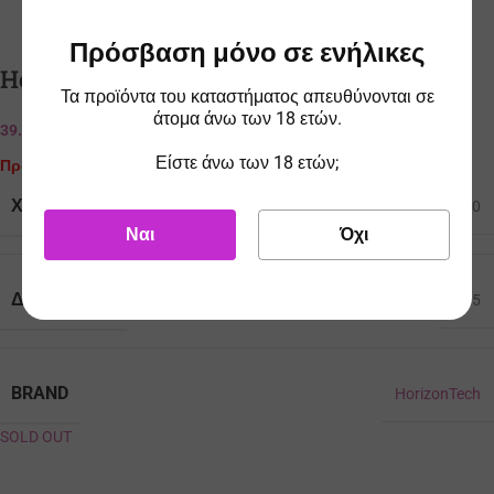
Πρόσβαση μόνο σε ενήλικες
Horizontech Sakerz Tank 5ml Blue
Τα προϊόντα του καταστήματος απευθύνονται σε
άτομα άνω των 18 ετών.
39.90
€
ΤΙΜΗ ESHOP
Είστε άνω των 18 ετών;
Προϊόν Εξαντλημένο
ΧΩΡΗΤΙΚΌΤΗΤΑ ΥΓΡΟΎ
5.0
Ναι
Όχι
ΔΙΆΜΕΤΡΟΣ
29.5
BRAND
HorizonTech
SOLD OUT