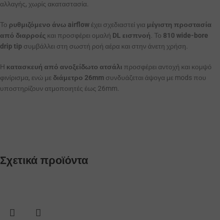
αλλαγής, χωρίς ακαταστασία.
Το
ρυθμιζόμενο άνω airflow
έχει σχεδιαστεί για
μέγιστη προστασία
από διαρροές
και προσφέρει ομαλή
DL εισπνοή
. Το
810 wide-bore
drip tip
συμβάλλει στη σωστή ροή αέρα και στην άνετη χρήση.
Η
κατασκευή από ανοξείδωτο ατσάλι
προσφέρει αντοχή και κομψό
φινίρισμα, ενώ με
διάμετρο 26mm
συνδυάζεται άψογα με mods που
υποστηρίζουν ατμοποιητές έως 26mm.
Σχετικά προϊόντα