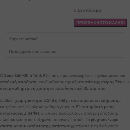
Σε απόθεμα
ΠΡΟΣΘΉΚΗ ΣΤΟ ΚΑΛΆΘΙ
Χαρακτηριστικά
Περιεχόμενα συσκευασίας
Ο
Zeus Sub-Ohm Tank V5
επιστρέφει ανανεωμένος, σχεδιασμένος για
σταθερή απόδοση
, συνδυάζοντας την
αξιοπιστία της σειράς Zeus
με
άνετη καθημερινή χρήση
και
απολαυστικό DL άτμισμα
.
Διαθέτει
χωρητικότητα 5.5ml ή 7ml
με
σύστημα άνω πλήρωσης
,
επιτρέποντας εύκολο και καθαρό γέμισμα. Είναι
συμβατό με τις
αντιστάσεις Z Series
, οι οποίες εξασφαλίζουν σταθερή απόδοση,
πλούσια γεύση και αυξημένη παραγωγή ατμού. Το
plug-and-vape
σύστημα αντικατάστασης αντίστασης
απλοποιεί τη διαδικασία