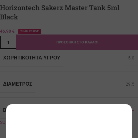
Horizontech Sakerz Master Tank 5ml
Black
46.90
€
ΤΙΜΗ ESHOP
ΠΡΟΣΘΉΚΗ ΣΤΟ ΚΑΛΆΘΙ
ΧΩΡΗΤΙΚΌΤΗΤΑ ΥΓΡΟΎ
5.0
ΔΙΆΜΕΤΡΟΣ
29.5
BRAND
–
SOLD OUT