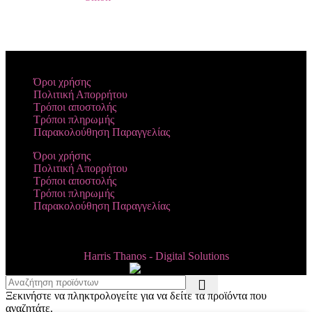
Όροι χρήσης
Πολιτική Απορρήτου
Τρόποι αποστολής
Τρόποι πληρωμής
Παρακολούθηση Παραγγελίας
Όροι χρήσης
Πολιτική Απορρήτου
Τρόποι αποστολής
Τρόποι πληρωμής
Παρακολούθηση Παραγγελίας
Copyright 2024 by Vapesecrets. All rights Reserved. Powered by
Harris Thanos - Digital Solutions
Ξεκινήστε να πληκτρολογείτε για να δείτε τα προϊόντα που
αναζητάτε.