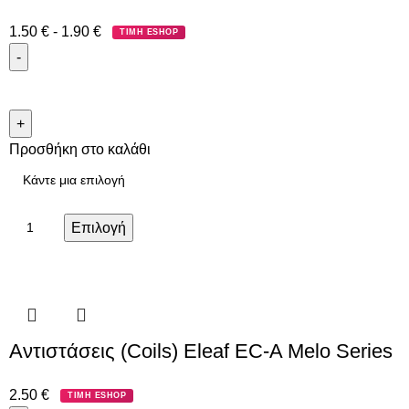
1.50
€
-
1.90
€
ΤΙΜΗ ESHOP
Προσθήκη στο καλάθι
Επιλογή
Αντιστάσεις (Coils) Eleaf EC-Α Melo Series
2.50
€
ΤΙΜΗ ESHOP