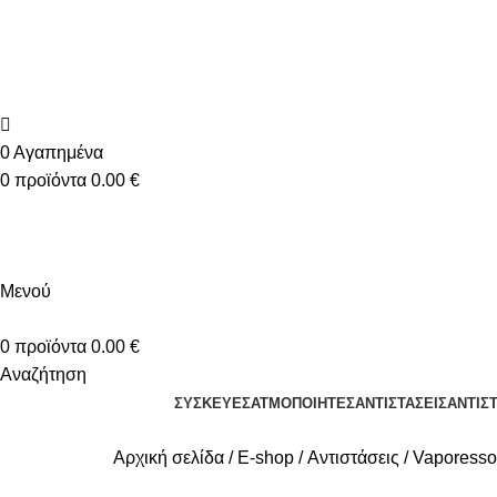
+30 2310 951 113
info@vapesecrets.gr
ΔΩΡΕΑΝ ΜΕΤΑΦΟΡΙΚΑ ΓΙΑ ΑΓΟΡΕΣ ΑΝΩ ΤΩΝ 40€
0
Αγαπημένα
0
προϊόντα
0.00
€
Μενού
0
προϊόντα
0.00
€
Αναζήτηση
ΣΥΣΚΕΥΈΣ
ΑΤΜΟΠΟΙΗΤΈΣ
ΑΝΤΙΣΤΆΣΕΙΣ
ΑΝΤΙΣ
Αρχική σελίδα
E-shop
Αντιστάσεις
Vaporesso