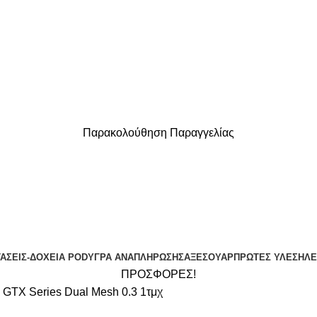
Παρακολούθηση Παραγγελίας
ΔΩΡΕΑΝ ΜΕΤΑΦΟΡΙΚΑ ΓΙΑ ΑΓΟΡΕΣ ΑΝΩ ΤΩΝ 40€
ΤΆΣΕΙΣ-ΔΟΧΕΊΑ POD
ΥΓΡΆ ΑΝΑΠΛΉΡΩΣΗΣ
ΑΞΕΣΟΥΆΡ
ΠΡΏΤΕΣ ΎΛΕΣ
ΗΛΕ
ΠΡΟΣΦΟΡΕΣ!
 GTX Series Dual Mesh 0.3 1τμχ