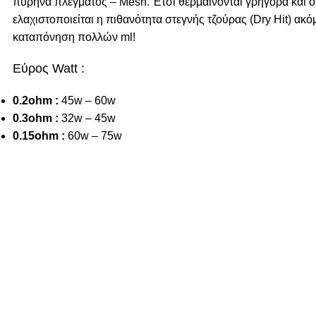
πυρήνα πλέγματος – Mesh. Έτσι θερμαίνονται γρήγορα και 
ελαχιστοποιείται η πιθανότητα στεγνής τζούρας (Dry Hit) ακό
καταπόνηση πολλών ml!
Εύρος Watt :
0.2ohm :
45w – 60w
0.3ohm :
32w – 45w
0.15ohm :
60w – 75w