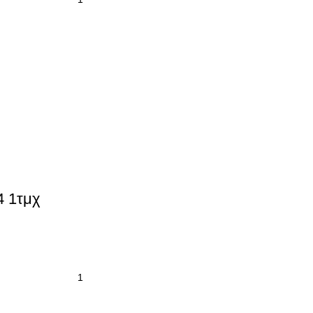
4 1τμχ