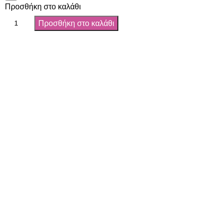
Προσθήκη στο καλάθι
Προσθήκη στο καλάθι
Όροι χρήσης
Πολιτική Απορρήτου
Τρόποι αποστολής
Τρόποι πληρωμής
Παρακολούθηση Παραγγελίας
Όροι χρήσης
Πολιτική Απορρήτου
Τρόποι αποστολής
Τρόποι πληρωμής
Παρακολούθηση Παραγγελίας
Copyright 2024 by Vapesecrets. All rights Reserved. Powered 