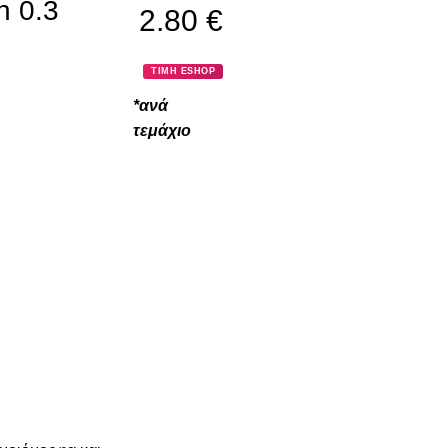
h 0.3
2.80
€
ΤΙΜΗ ESHOP
*ανά
τεμάχιο