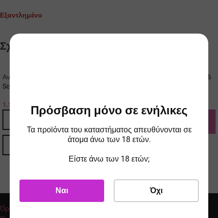
Εξαντλημένο
Σχετικά προϊόντα
Αντιστάσεις (Coils) Innokin
Αντιστάσεις (Coils) Smok TFV16
Sceptre
0.12 Dual Mesh 1τμχ
1.50
€
-
1.90
€
5.00
€
ΤΙΜΗ ESHOP
ΤΙΜΗ ESHOP
Πρόσβαση μόνο σε ενήλικες
ΠΡΟΣΘΉΚΗ ΣΤΟ ΚΑΛΆΘΙ
Τα προϊόντα του καταστήματος απευθύνονται σε
άτομα άνω των 18 ετών.
OHM ΑΝΤΊΣΤΑΣΗΣ
ΕΠΙΛΟΓΉ
Είστε άνω των 18 ετών;
0.12 Dual Mesh
Ναι
Όχι
BRAND
Smok
Όροι χρήσης