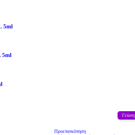
L 5ml
L 5ml
l
Γεύση
Προεπισκόπηση