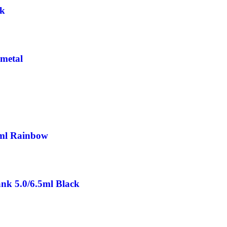
ck
nmetal
0ml Rainbow
nk 5.0/6.5ml Black