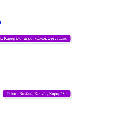
l
ς, Καραμέλα, Ξηροί καρποί, Σφένδαμος
Γεύση: Βανίλια, Καπνός, Καραμέλα