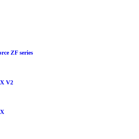
rce ZF series
 X V2
 X