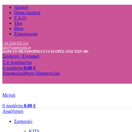
Αρχική
Ποιοι είμαστε
F.A.Q.
Tips
Blog
Επικοινωνία
+30 2310 951 113
info@vapesecrets.gr
ΔΩΡΕΑΝ ΜΕΤΑΦΟΡΙΚΑ ΓΙΑ ΑΓΟΡΕΣ ΑΝΩ ΤΩΝ 40€
Σύνδεση / Εγγραφή
0
Αγαπημένα
0
προϊόντα
0.00
€
Παρακολούθηση Παραγγελίας
Μενού
0
προϊόντα
0.00
€
Αναζήτηση
Συσκευές
KITS