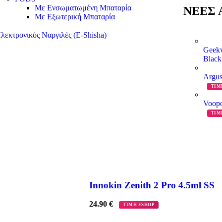
Με Ενσωματωμένη Μπαταρία
ΝΕΕΣ Α
Με Εξωτερική Μπαταρία
λεκτρονικός Ναργιλές (E-Shisha)
Geekv
Blac
Argus
ΤΙΜ
Voopo
ΤΙΜ
Innokin Zenith 2 Pro 4.5ml SS
24.90
€
ΤΙΜΗ ESHOP