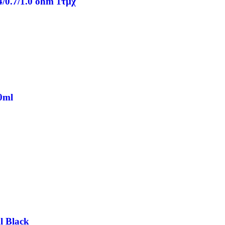
4/0.7/1.0 ohm 1τμχ
0ml
l Black