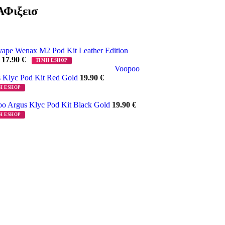
Φιξεισ
ape Wenax M2 Pod Kit Leather Edition
k
17.90
€
ΤΙΜΗ ESHOP
Voopoo
 Klyc Pod Kit Red Gold
19.90
€
Η ESHOP
o Argus Klyc Pod Kit Black Gold
19.90
€
Η ESHOP