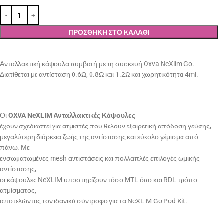
ΠΡΟΣΘΉΚΗ ΣΤΟ ΚΑΛΆΘΙ
Ανταλλακτική κάψουλα συμβατή με τη συσκευή Oxva NeXlim Go.
Διατίθεται με αντίσταση 0.6Ω, 0.8Ω και 1.2Ω και χωρητικότητα 4ml.
Οι
OXVA NeXLIM Ανταλλακτικές Κάψουλες
έχουν σχεδιαστεί για ατμιστές που θέλουν εξαιρετική απόδοση γεύσης,
μεγαλύτερη διάρκεια ζωής της αντίστασης και εύκολο γέμισμα από
πάνω. Με
ενσωματωμένες mesh αντιστάσεις και πολλαπλές επιλογές ωμικής
αντίστασης,
οι κάψουλες NeXLIM υποστηρίζουν τόσο MTL όσο και RDL τρόπο
ατμίσματος,
αποτελώντας τον ιδανικό σύντροφο για τα NeXLIM Go Pod Kit.