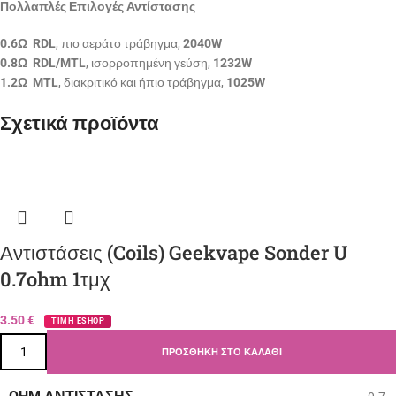
Πολλαπλές Επιλογές Αντίστασης
0.6Ω  RDL
, πιο αεράτο τράβηγμα,
2040W
0.8Ω  RDL/MTL
, ισορροπημένη γεύση,
1232W
1.2Ω  MTL
, διακριτικό και ήπιο τράβηγμα,
1025W
Σχετικά προϊόντα
Αντιστάσεις (Coils) Geekvape Sonder U
0.7ohm 1τμχ
3.50
€
ΤΙΜΗ ESHOP
ΠΡΟΣΘΉΚΗ ΣΤΟ ΚΑΛΆΘΙ