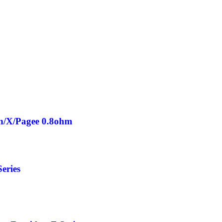
in/X/Pagee 0.8ohm
eries