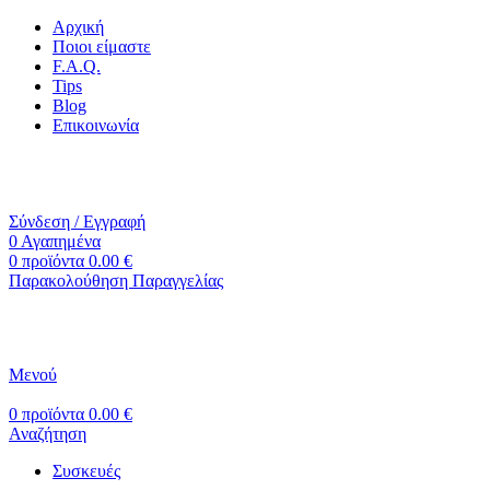
Αρχική
Ποιοι είμαστε
F.A.Q.
Tips
Blog
Επικοινωνία
+30 2310 951 113
info@vapesecrets.gr
ΔΩΡΕΑΝ ΜΕΤΑΦΟΡΙΚΑ ΓΙΑ ΑΓΟΡΕΣ ΑΝΩ ΤΩΝ 40€
Σύνδεση / Εγγραφή
0
Αγαπημένα
0
προϊόντα
0.00
€
Παρακολούθηση Παραγγελίας
Μενού
0
προϊόντα
0.00
€
Αναζήτηση
Συσκευές