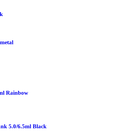
ck
nmetal
0ml Rainbow
nk 5.0/6.5ml Black