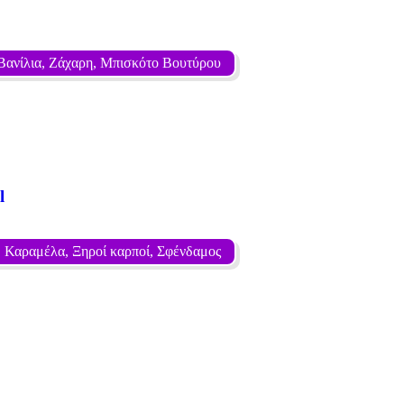
Βανίλια, Ζάχαρη, Μπισκότο Βουτύρου
l
, Καραμέλα, Ξηροί καρποί, Σφένδαμος