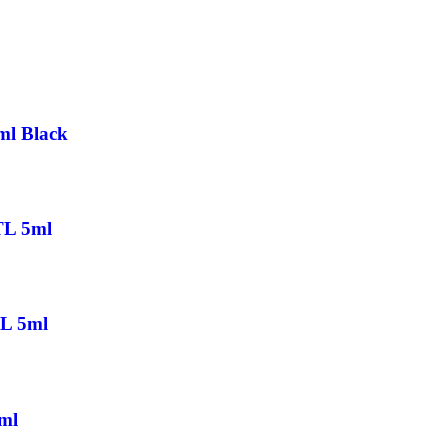
ml Black
TL 5ml
TL 5ml
ml