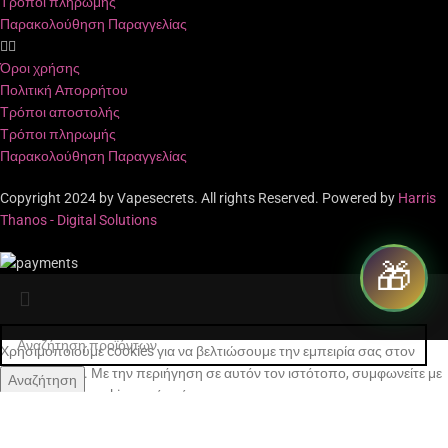
Τρόποι πληρωμής
Παρακολούθηση Παραγγελίας
Όροι χρήσης
Πολιτική Απορρήτου
Τρόποι αποστολής
Τρόποι πληρωμής
Παρακολούθηση Παραγγελίας
Copyright 2024 by Vapesecrets. All rights Reserved. Powered by
Harris
Thanos - Digital Solutions
🎁
Χρησιμοποιούμε cookies για να βελτιώσουμε την εμπειρία σας στον
ιστότοπό μας. Με την περιήγηση σε αυτόν τον ιστότοπο, συμφωνείτε με
Αναζήτηση
τη χρήση των cookies από εμάς.
Ξεκινήστε να πληκτρολογείτε για να δείτε τα προϊόντα που αναζητάτε.
Περισσότερες πληροφορίες
Αποδοχή