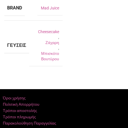
BRAND
Mad Juice
Cheesecake
,
Ζάχαρη
ΓΕΎΣΕΙΣ
,
Μπισκότο
Βουτύρου
Όροι χρήσης
Πολιτική Απορρήτου
Τρόποι αποστολής
Τρόποι πληρωμής
Παρακολούθηση Παραγγελίας