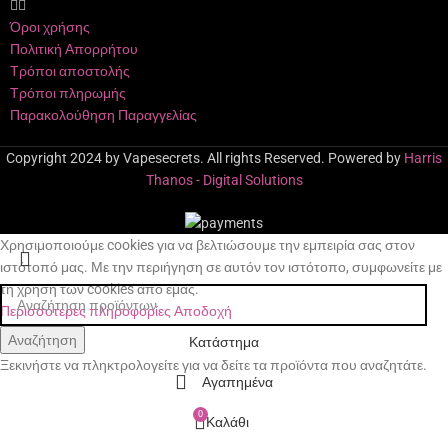
Όροι χρήσης
Πολιτική Απορρήτου
Τρόποι αποστολής
Τρόποι πληρωμής
Παρακολούθηση Παραγγελίας
Copyright 2024 by Vapesecrets. All rights Reserved. Powered by
Harris
Thanos - Digital Solutions
Χρησιμοποιούμε cookies για να βελτιώσουμε την εμπειρία σας στον
ιστότοπό μας. Με την περιήγηση σε αυτόν τον ιστότοπο, συμφωνείτε με
τη χρήση των cookies από εμάς.
Περισσότερες πληροφορίες
Αποδοχή
Αναζήτηση
Κατάστημα
Ξεκινήστε να πληκτρολογείτε για να δείτε τα προϊόντα που αναζητάτε.
Αγαπημένα
0
Καλάθι