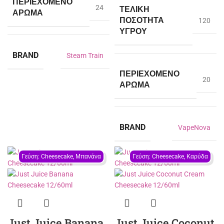
ΠΕΡΙΈΧΟΜΕΝΟ
24
ΤΕΛΙΚΉ
ΆΡΩΜΑ
ΠΟΣΌΤΗΤΑ
120
ΥΓΡΟΎ
BRAND
Steam Train
ΠΕΡΙΈΧΟΜΕΝΟ
20
ΆΡΩΜΑ
BRAND
VapeNova
Γεύση: Cheesecake, Μπανάνα
Γεύση: Cheesecake, Καρύδα
Just Juice Banana
Just Juice Coconut