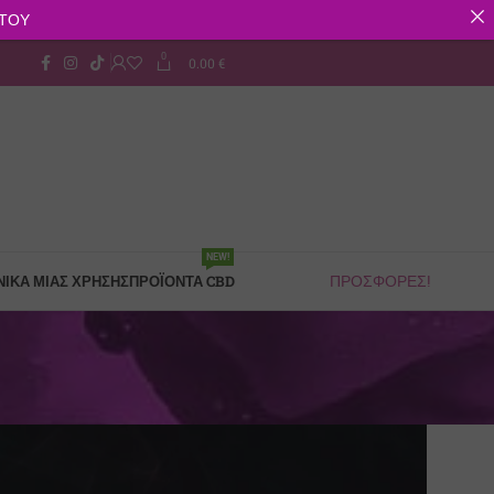
ΣΤΟΥ
0
0.00
€
Παρακολούθηση Παραγγελίας
NEW!
ΙΚΆ ΜΙΑΣ ΧΡΉΣΗΣ
ΠΡΟΪΌΝΤΑ CBD
ΠΡΟΣΦΟΡΕΣ!