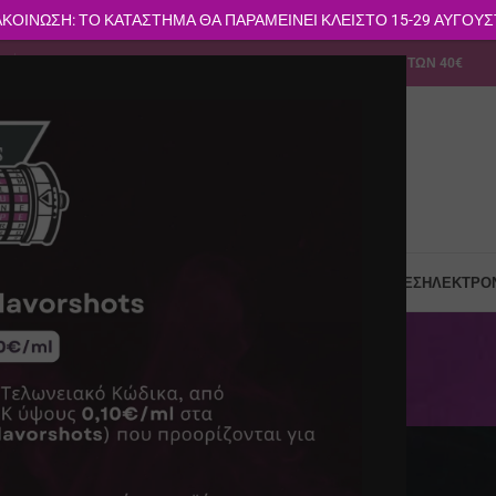
ΚΟΙΝΩΣΗ: ΤΟ ΚΑΤΑΣΤΗΜΑ ΘΑ ΠΑΡΑΜΕΙΝΕΙ ΚΛΕΙΣΤΟ 15-29 ΑΥΓΟΥ
113
info@vapesecrets.gr
ΔΩΡΕΑΝ ΜΕΤΑΦΟΡΙΚΑ ΓΙΑ ΑΓΟΡΕΣ ΑΝΩ ΤΩΝ 40€
Σ-ΔΟΧΕΊΑ POD
ΥΓΡΆ ΑΝΑΠΛΉΡΩΣΗΣ
ΑΞΕΣΟΥΆΡ
ΠΡΏΤΕΣ ΎΛΕΣ
ΗΛΕΚΤΡΟΝ
Blog
Αρχική
Νέα της Vapesecrets
– Dr K farsalinos