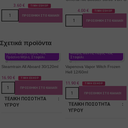
3.60
€
ΤΙΜΗ ESHOP
4.00
€
ΤΙΜΗ ESHOP
ΠΡΟΣΘΉΚΗ ΣΤΟ ΚΑΛΆΘΙ
ΠΡΟΣΘΉΚΗ ΣΤΟ ΚΑΛΆΘΙ
Σχετικά προϊόντα
Γεύση: Mix Μούρων, 
Βατόμουρο, Μάνγκο, Μαύρα 
Γεύση: Μήλο, Πάγος - Ιce, 
Μούρα, Μέντα, Πάγος - Ιce, 
Πράσινο Μήλο, Σταφύλι
Σταφύλι
Steamtrain All Aboard 30/120ml
Vapenova Vapor Witch Frozen
Hell 12/60ml
16.90
€
ΤΙΜΗ ESHOP
11.90
€
ΤΙΜΗ ESHOP
ΠΡΟΣΘΉΚΗ ΣΤΟ ΚΑΛΆΘΙ
ΠΡΟΣΘΉΚΗ ΣΤΟ ΚΑΛΆΘΙ
ΤΕΛΙΚΉ ΠΟΣΌΤΗΤΑ
ΤΕΛΙΚΉ ΠΟΣΌΤΗΤΑ
ΥΓΡΟΎ
ΥΓΡΟΎ
120
60