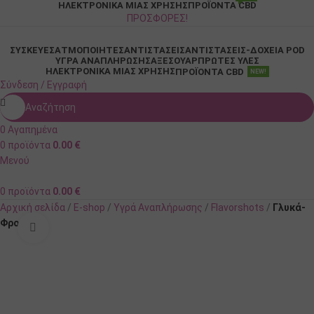
ΗΛΕΚΤΡΟΝΙΚΆ ΜΙΑΣ ΧΡΉΣΗΣ
ΠΡΟΪΌΝΤΑ CBD
ΠΡΟΣΦΟΡΕΣ!
ΣΥΣΚΕΥΈΣ
ΑΤΜΟΠΟΙΗΤΈΣ
ΑΝΤΙΣΤΆΣΕΙΣ
ΑΝΤΙΣΤΆΣΕΙΣ-ΔΟΧΕΊΑ POD
ΥΓΡΆ ΑΝΑΠΛΉΡΩΣΗΣ
ΑΞΕΣΟΥΆΡ
ΠΡΏΤΕΣ ΎΛΕΣ
ΗΛΕΚΤΡΟΝΙΚΆ ΜΙΑΣ ΧΡΉΣΗΣ
ΠΡΟΪΌΝΤΑ CBD
NEW!
Σύνδεση / Εγγραφή
Αναζήτηση
0
Αγαπημένα
0
προϊόντα
0.00
€
Μενού
0
προϊόντα
0.00
€
Αρχική σελίδα
E-shop
Υγρά Αναπλήρωσης
Flavorshots
Γλυκά-
Φρούτα
Κλικ για μεγέθυνση