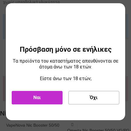
χωρίς υπερβολική γλυκύτητα.
Ενημέρωση ΕΦΚ
Από 01/10/2025 επιβάλλεται φόρος 0,10€/ml στα Συμπηκνωμένα
Αρώματα. Οι τιμές ενδέχεται να προσαρμοστούν ανάλογα.
Πρόσβαση μόνο σε ενήλικες
Τα προϊόντα του καταστήματος απευθύνονται σε
άτομα άνω των 18 ετών.
Είστε άνω των 18 ετών;
Προσοχή
Μακριά από παιδιά. Μπορεί να προκαλέσει αλλεργική αντίδραση.
Τηλ. Κέντρου Δηλητηριάσεων:+302107793777
Ναι
Όχι
Nic Boosters
VapeNova Nic Booster 50/50
Omerta Nic Booster 50/50 VG/PG