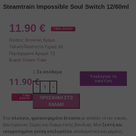
Steamtrain Impossible Soul Switch 12/60ml
11.90
€
ΤΙΜΗ ESHOP
Γεύσεις:
Brownie
,
Κρέμα
Τελική Ποσότητα Υγρού:
60
Περιέχομενο Άρωμα:
12
Brand:
Steam Train
Σε απόθεμα
Υπολόγισε τη
11.90
€
νικοτίνη
ΤΙΜΗ
ΠΡΟΣΘΉΚΗ ΣΤΟ
ESHOP
ΚΑΛΆΘΙ
Ένα
πλούσιο, φρεσκοψημένο brownie
με απαλές νότες κακάο,
βουτυρένιας ζύμης και διακριτικής βανίλιας. Μια
ζεστή και
ισορροπημένη γεύση επιδορπίου
, απολαυστική και γεμάτη,