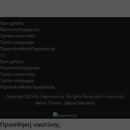
ΠΕΡΙΈΧΟΜΕΝΟ ΆΡΩΜΑ
ΠΕΡΙΈΧΟΜΕΝΟ ΆΡΩΜΑ
30
Όροι χρήσης
12
Πολιτική Απορρήτου
Τρόποι αποστολής
BRAND
Steam Train
Τρόποι πληρωμής
BRAND
VapeNova
Παρακολούθηση Παραγγελίας
ΓΕΎΣΕΙΣ
Μήλο
,
ΓΕΎΣΕΙΣ
Mix Μούρων
Όροι χρήσης
Πάγος – Ιce
,
Πολιτική Απορρήτου
,
Βατόμουρο
Πράσινο Μήλο
Τρόποι αποστολής
,
,
Μάνγκο
Τρόποι πληρωμής
Σταφύλι
,
Παρακολούθηση Παραγγελίας
Μαύρα Μούρα
,
Copyright 2024 by Vapesecrets. All rights Reserved. Powered by
Μέντα
,
Harris Thanos - Digital Solutions
Πάγος – Ιce
,
Σταφύλι
Προσθήκη νικοτίνης